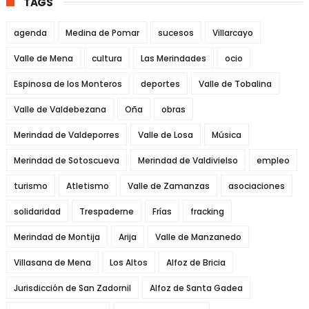
TAGS
agenda
Medina de Pomar
sucesos
Villarcayo
Valle de Mena
cultura
Las Merindades
ocio
Espinosa de los Monteros
deportes
Valle de Tobalina
Valle de Valdebezana
Oña
obras
Merindad de Valdeporres
Valle de Losa
Música
Merindad de Sotoscueva
Merindad de Valdivielso
empleo
turismo
Atletismo
Valle de Zamanzas
asociaciones
solidaridad
Trespaderne
Frías
fracking
Merindad de Montija
Arija
Valle de Manzanedo
Villasana de Mena
Los Altos
Alfoz de Bricia
Jurisdicción de San Zadornil
Alfoz de Santa Gadea