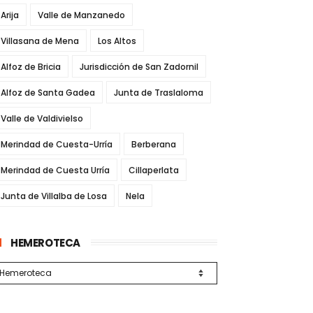
Arija
Valle de Manzanedo
Villasana de Mena
Los Altos
Alfoz de Bricia
Jurisdicción de San Zadornil
Alfoz de Santa Gadea
Junta de Traslaloma
Valle de Valdivielso
Merindad de Cuesta-Urría
Berberana
Merindad de Cuesta Urría
Cillaperlata
Junta de Villalba de Losa
Nela
HEMEROTECA