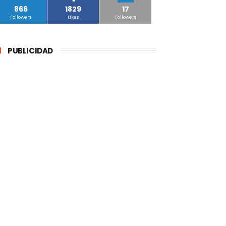
866
1829
17
Followers
Likes
Followers
PUBLICIDAD