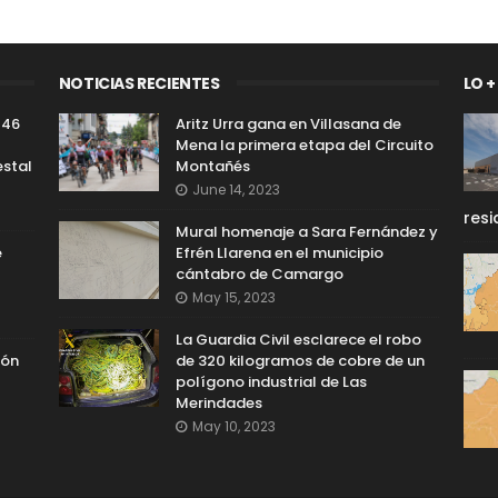
NOTICIAS RECIENTES
LO +
 46
Aritz Urra gana en Villasana de
Mena la primera etapa del Circuito
estal
Montañés
June 14, 2023
resi
Mural homenaje a Sara Fernández y
e
Efrén Llarena en el municipio
cántabro de Camargo
May 15, 2023
La Guardia Civil esclarece el robo
ión
de 320 kilogramos de cobre de un
polígono industrial de Las
Merindades
May 10, 2023