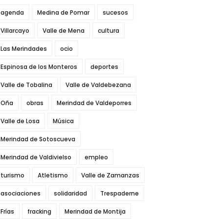
agenda
Medina de Pomar
sucesos
Villarcayo
Valle de Mena
cultura
Las Merindades
ocio
Espinosa de los Monteros
deportes
Valle de Tobalina
Valle de Valdebezana
Oña
obras
Merindad de Valdeporres
Valle de Losa
Música
Merindad de Sotoscueva
Merindad de Valdivielso
empleo
turismo
Atletismo
Valle de Zamanzas
asociaciones
solidaridad
Trespaderne
Frías
fracking
Merindad de Montija