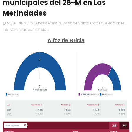
municipales del 26-M en Las
Merindades
9:00
26-M
,
Alfoz de Bricia
,
Alfoz de Santa Gadea
,
elecciones
,
Las Merindades
,
noticias
Alfoz de Bricia