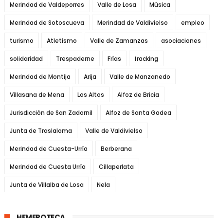
Merindad de Valdeporres
Valle de Losa
Música
Merindad de Sotoscueva
Merindad de Valdivielso
empleo
turismo
Atletismo
Valle de Zamanzas
asociaciones
solidaridad
Trespaderne
Frías
fracking
Merindad de Montija
Arija
Valle de Manzanedo
Villasana de Mena
Los Altos
Alfoz de Bricia
Jurisdicción de San Zadornil
Alfoz de Santa Gadea
Junta de Traslaloma
Valle de Valdivielso
Merindad de Cuesta-Urría
Berberana
Merindad de Cuesta Urría
Cillaperlata
Junta de Villalba de Losa
Nela
HEMEROTECA