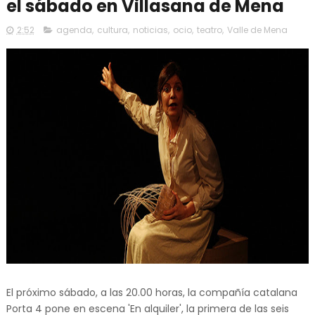
el sábado en Villasana de Mena
2:52
agenda
,
cultura
,
noticias
,
ocio
,
teatro
,
Valle de Mena
El próximo sábado, a las 20.00 horas, la compañía catalana
Porta 4 pone en escena 'En alquiler', la primera de las seis