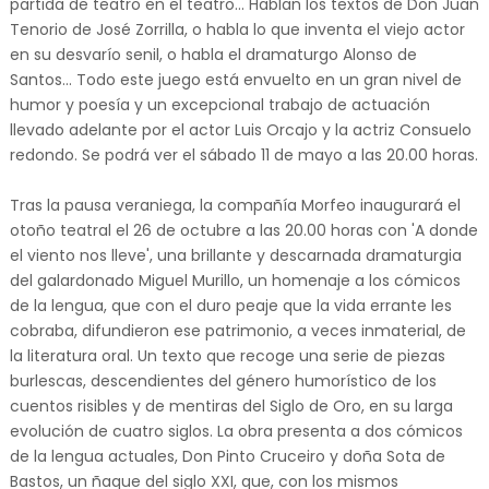
partida de teatro en el teatro... Hablan los textos de Don Juan
Tenorio de José Zorrilla, o habla lo que inventa el viejo actor
en su desvarío senil, o habla el dramaturgo Alonso de
Santos... Todo este juego está envuelto en un gran nivel de
humor y poesía y un excepcional trabajo de actuación
llevado adelante por el actor Luis Orcajo y la actriz Consuelo
redondo. Se podrá ver el sábado 11 de mayo a las 20.00 horas.
Tras la pausa veraniega, la compañía Morfeo inaugurará el
otoño teatral el 26 de octubre a las 20.00 horas con 'A donde
el viento nos lleve', una brillante y descarnada dramaturgia
del galardonado Miguel Murillo, un homenaje a los cómicos
de la lengua, que con el duro peaje que la vida errante les
cobraba, difundieron ese patrimonio, a veces inmaterial, de
la literatura oral. Un texto que recoge una serie de piezas
burlescas, descendientes del género humorístico de los
cuentos risibles y de mentiras del Siglo de Oro, en su larga
evolución de cuatro siglos. La obra presenta a dos cómicos
de la lengua actuales, Don Pinto Cruceiro y doña Sota de
Bastos, un ñaque del siglo XXI, que, con los mismos