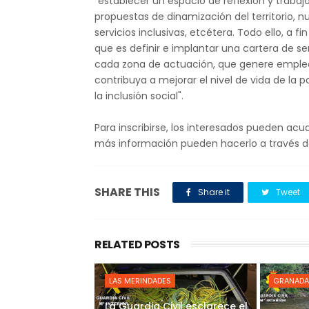
"establecer un espacio de reflexión y trabaj
propuestas de dinamización del territorio, 
servicios inclusivas, etcétera. Todo ello, a f
que es definir e implantar una cartera de s
cada zona de actuación, que genere empleo 
contribuya a mejorar el nivel de vida de la
la inclusión social".
Para inscribirse, los interesados pueden acu
más información pueden hacerlo a través d
SHARE THIS
Share it
Tweet
RELATED POSTS
LAS MERINDADES
GRANADA
La Guardia Civil esclarece el