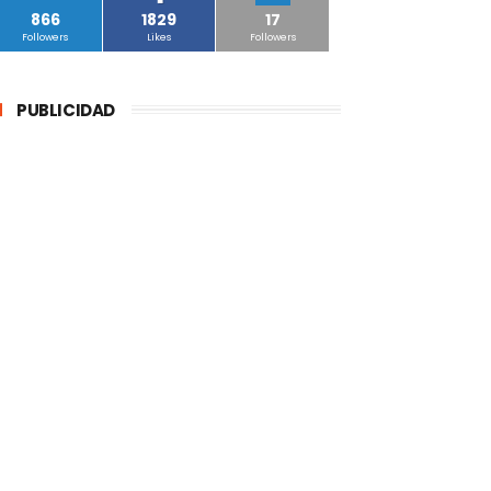
866
1829
17
Followers
Likes
Followers
PUBLICIDAD