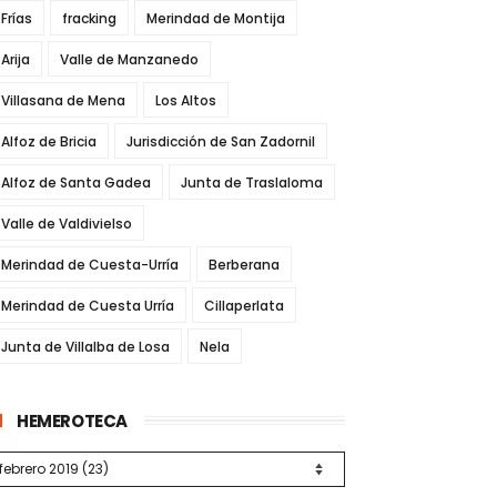
Frías
fracking
Merindad de Montija
Arija
Valle de Manzanedo
Villasana de Mena
Los Altos
Alfoz de Bricia
Jurisdicción de San Zadornil
Alfoz de Santa Gadea
Junta de Traslaloma
Valle de Valdivielso
Merindad de Cuesta-Urría
Berberana
Merindad de Cuesta Urría
Cillaperlata
Junta de Villalba de Losa
Nela
HEMEROTECA