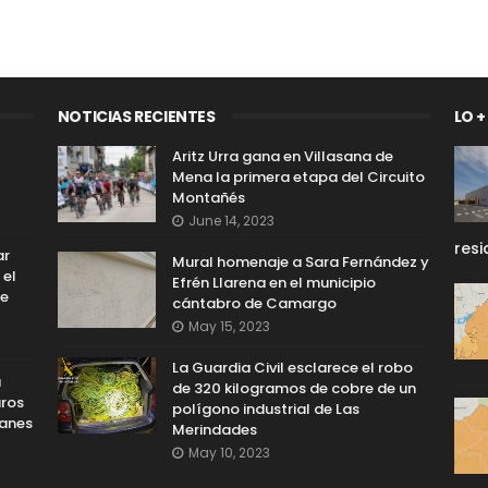
NOTICIAS RECIENTES
LO +
Aritz Urra gana en Villasana de
Mena la primera etapa del Circuito
Montañés
June 14, 2023
resi
ar
Mural homenaje a Sara Fernández y
 el
Efrén Llarena en el municipio
le
cántabro de Camargo
May 15, 2023
La Guardia Civil esclarece el robo
a
de 320 kilogramos de cobre de un
uros
polígono industrial de Las
lanes
Merindades
May 10, 2023