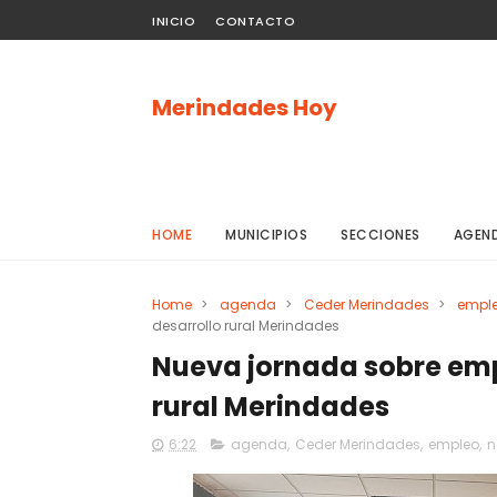
INICIO
CONTACTO
Merindades Hoy
HOME
MUNICIPIOS
SECCIONES
AGEN
Home
>
agenda
>
Ceder Merindades
>
empl
desarrollo rural Merindades
Nueva jornada sobre empl
rural Merindades
6:22
agenda
,
Ceder Merindades
,
empleo
,
n