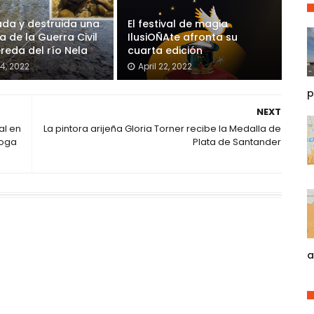
ada y destruida una
El festival de magia
 de la Guerra Civil
IlusiOÑAte afronta su
ereda del río Nela
cuarta edición
4, 2022
April 22, 2022
p
NEXT
al en
La pintora arijeña Gloria Torner recibe la Medalla de
roga
Plata de Santander
a