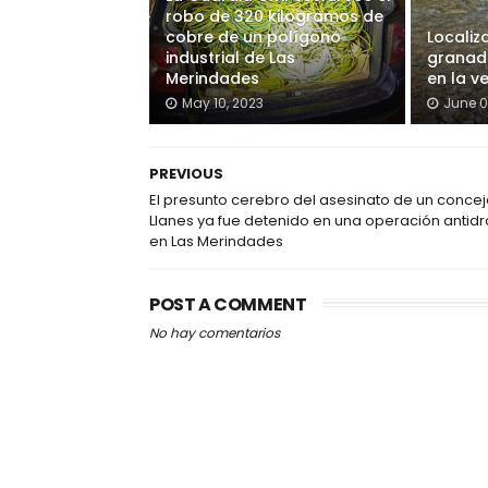
robo de 320 kilogramos de
cobre de un polígono
Localiz
industrial de Las
granada
Merindades
en la v
May 10, 2023
June 0
PREVIOUS
El presunto cerebro del asesinato de un concej
Llanes ya fue detenido en una operación antid
en Las Merindades
POST A COMMENT
No hay comentarios