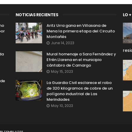
NOTICIAS RECIENTES
LO +
 no
Aritz Urra gana en Villasana de
por
Mena la primera etapa del Circuito
Montañés
June 14, 2023
resi
da
Mural homenaje a Sara Fernández y
Efrén Llarena en el municipio
cántabro de Camargo
May 15, 2023
 de
La Guardia Civil esclarece el robo
de 320 kilogramos de cobre de un
polígono industrial de Las
Merindades
May 10, 2023
I TEMPLATES