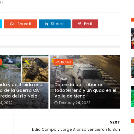
61
Share it
Share it
Pin it
NOTICIAS
ada y destruida una
Detenido por robar un
 de la Guerra Civil
todoterreno y un quad en el
ereda del río Nela
Valle de Mena
4, 2022
February 24, 2022
NEXT
Lidia Campo y Jorge Alonso vencieron la San