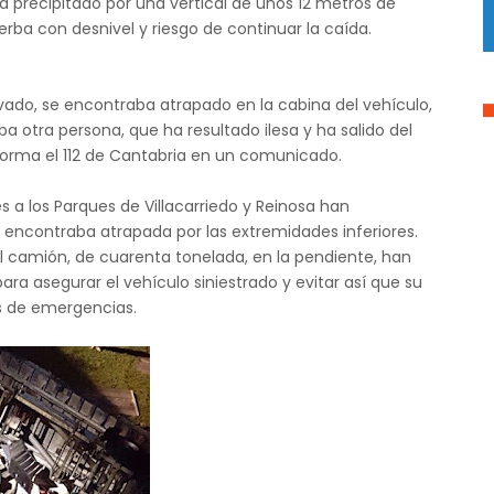
 ha precipitado por una vertical de unos 12 metros de
rba con desnivel y riesgo de continuar la caída.
vado, se encontraba atrapado en la cabina del vehículo,
a otra persona, que ha resultado ilesa y ha salido del
nforma el 112 de Cantabria en un comunicado.
s a los Parques de Villacarriedo y Reinosa han
 encontraba atrapada por las extremidades inferiores.
el camión, de cuarenta tonelada, en la pendiente, han
ara asegurar el vehículo siniestrado y evitar así que su
os de emergencias.