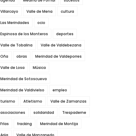
agenda
Medina de Pomar
sucesos
Villarcayo
Valle de Mena
cultura
Las Merindades
ocio
Espinosa de los Monteros
deportes
Valle de Tobalina
Valle de Valdebezana
Oña
obras
Merindad de Valdeporres
Valle de Losa
Música
Merindad de Sotoscueva
Merindad de Valdivielso
empleo
turismo
Atletismo
Valle de Zamanzas
asociaciones
solidaridad
Trespaderne
Frías
fracking
Merindad de Montija
Arija
Valle de Manzanedo