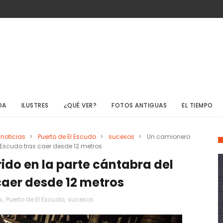
DA
ILUSTRES
¿QUÉ VER?
FOTOS ANTIGUAS
EL TIEMPO
noticias
>
Puerto de El Escudo
>
sucesos
>
Un camionero
l Escudo tras caer desde 12 metros
ido en la parte cántabra del
 caer desde 12 metros
s
,
Puerto de El Escudo
,
sucesos