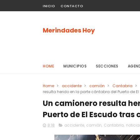
INICIO
CONTACTO
Merindades Hoy
HOME
MUNICIPIOS
SECCIONES
AGEN
Home
>
accidente
>
camión
>
Cantabria
>
resulta herido en la parte cántabra del Puerto de E
Un camionero resulta her
Puerto de El Escudo tras
8:18
accidente
,
camión
,
Cantabria
,
noticia