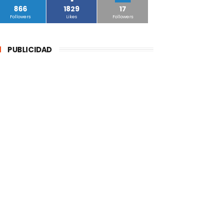
866
1829
17
Followers
Likes
Followers
PUBLICIDAD