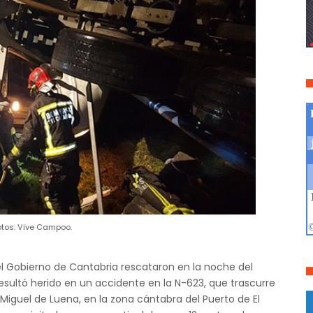
otos: Vive Campoo.
el Gobierno de Cantabria rescataron en la noche del
sultó herido en un accidente en la N-623, que trascurre
 Miguel de Luena, en la zona cántabra del Puerto de El