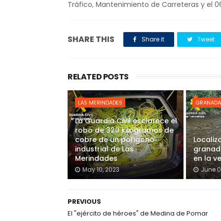
Tráfico, Mantenimiento de Carreteras y el 0
SHARE THIS
Share it
Tweet
RELATED POSTS
LAS MERINDADES
GRANADA
La Guardia Civil esclarece el
robo de 320 kilogramos de
cobre de un polígono
Localiz
industrial de Las
granada
Merindades
en la v
May 10, 2023
June 0
PREVIOUS
El "ejército de héroes" de Medina de Pomar