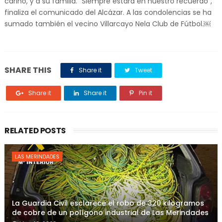
cariño, y a su familia. "Siempre estará en nuestro recuerdo",
finaliza el comunicado del Alcázar. A las condolencias se ha
sumado también el vecino Villarcayo Nela Club de Fútbol.￼
SHARE THIS
Share it
Tweet
Share it
Share it
Pin it
RELATED POSTS
LAS MERINDADES
La Guardia Civil esclarece el robo de 320 kilogramos
de cobre de un polígono industrial de Las Merindades