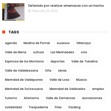
Detenido por realizar amenazas con un hacha
February 23, 2022
TAGS
agenda
Medina de Pomar
sucesos
Villarcayo
Valle de Mena
cultura
Las Merindades
ocio
Espinosa de los Monteros
deportes
Valle de Tobalina
Valle de Valdebezana
Oña
obras
Merindad de Valdeporres
Valle de Losa
Música
Merindad de Sotoscueva
Merindad de Valdivielso
empleo
turismo
Atletismo
Valle de Zamanzas
asociaciones
solidaridad
Trespaderne
Frías
fracking