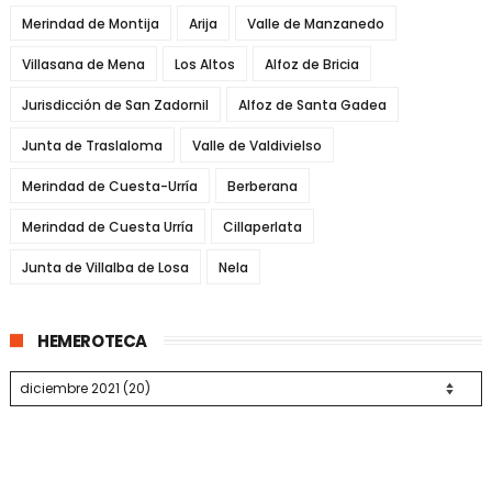
Merindad de Montija
Arija
Valle de Manzanedo
Villasana de Mena
Los Altos
Alfoz de Bricia
Jurisdicción de San Zadornil
Alfoz de Santa Gadea
Junta de Traslaloma
Valle de Valdivielso
Merindad de Cuesta-Urría
Berberana
Merindad de Cuesta Urría
Cillaperlata
Junta de Villalba de Losa
Nela
HEMEROTECA