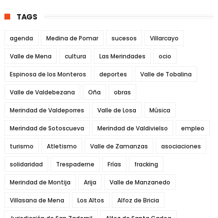
TAGS
agenda
Medina de Pomar
sucesos
Villarcayo
Valle de Mena
cultura
Las Merindades
ocio
Espinosa de los Monteros
deportes
Valle de Tobalina
Valle de Valdebezana
Oña
obras
Merindad de Valdeporres
Valle de Losa
Música
Merindad de Sotoscueva
Merindad de Valdivielso
empleo
turismo
Atletismo
Valle de Zamanzas
asociaciones
solidaridad
Trespaderne
Frías
fracking
Merindad de Montija
Arija
Valle de Manzanedo
Villasana de Mena
Los Altos
Alfoz de Bricia