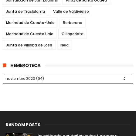
Jurisdicción de San Zadornil
Alfoz de Santa Gadea
Junta de Traslaloma
Valle de Valdivielso
Merindad de Cuesta-Urría
Berberana
Merindad de Cuesta Urría
Cillaperlata
Junta de Villalba de Losa
Nela
HEMEROTECA
RANDOM POSTS
Investigado por dañar varios turismos y