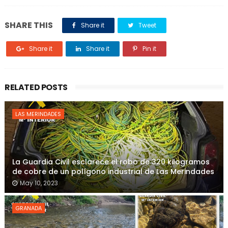
SHARE THIS
Share it
Tweet
Share it
Share it
Pin it
RELATED POSTS
LAS MERINDADES
La Guardia Civil esclarece el robo de 320 kilogramos
de cobre de un polígono industrial de Las Merindades
May 10, 2023
GRANADA