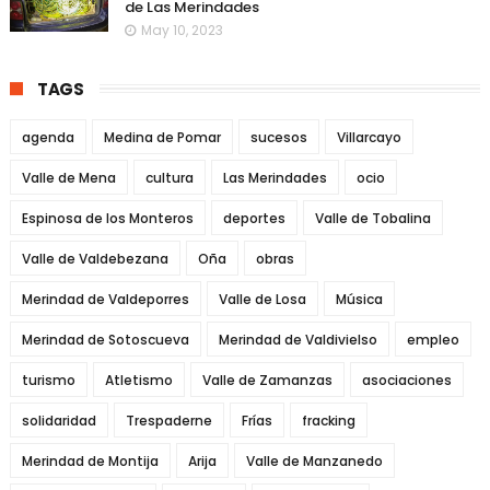
de Las Merindades
May 10, 2023
TAGS
agenda
Medina de Pomar
sucesos
Villarcayo
Valle de Mena
cultura
Las Merindades
ocio
Espinosa de los Monteros
deportes
Valle de Tobalina
Valle de Valdebezana
Oña
obras
Merindad de Valdeporres
Valle de Losa
Música
Merindad de Sotoscueva
Merindad de Valdivielso
empleo
turismo
Atletismo
Valle de Zamanzas
asociaciones
solidaridad
Trespaderne
Frías
fracking
Merindad de Montija
Arija
Valle de Manzanedo