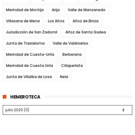
Merindad de Montija
Arija
Valle de Manzanedo
Villasana de Mena
Los Altos
Alfoz de Bricia
Jurisdicción de San Zadornil
Alfoz de Santa Gadea
Junta de Traslaloma
Valle de Valdivielso
Merindad de Cuesta-Urría
Berberana
Merindad de Cuesta Urría
Cillaperlata
Junta de Villalba de Losa
Nela
HEMEROTECA