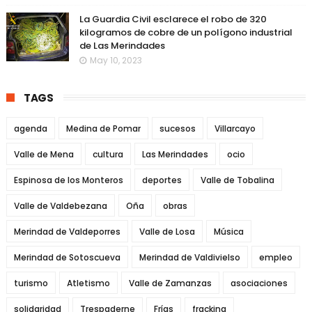
La Guardia Civil esclarece el robo de 320
kilogramos de cobre de un polígono industrial
de Las Merindades
May 10, 2023
TAGS
agenda
Medina de Pomar
sucesos
Villarcayo
Valle de Mena
cultura
Las Merindades
ocio
Espinosa de los Monteros
deportes
Valle de Tobalina
Valle de Valdebezana
Oña
obras
Merindad de Valdeporres
Valle de Losa
Música
Merindad de Sotoscueva
Merindad de Valdivielso
empleo
turismo
Atletismo
Valle de Zamanzas
asociaciones
solidaridad
Trespaderne
Frías
fracking