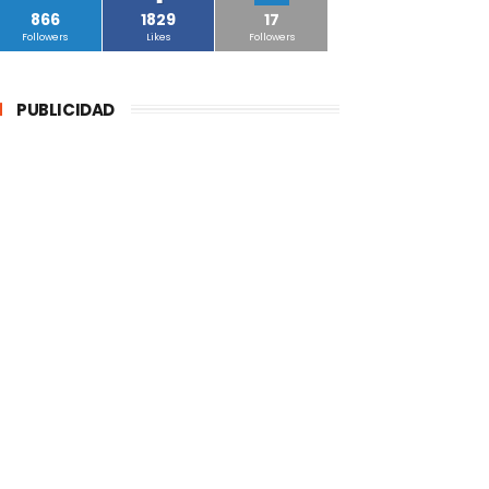
866
1829
17
Followers
Likes
Followers
PUBLICIDAD