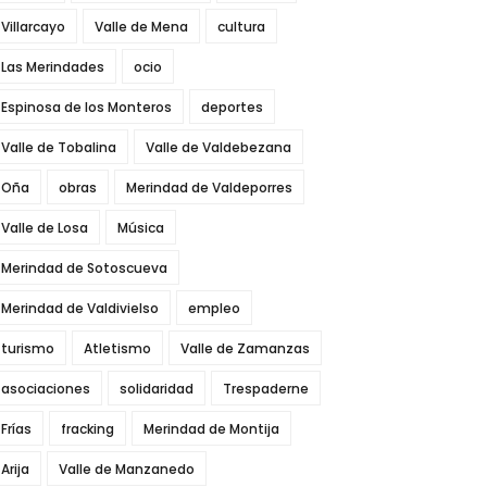
Villarcayo
Valle de Mena
cultura
Las Merindades
ocio
Espinosa de los Monteros
deportes
Valle de Tobalina
Valle de Valdebezana
Oña
obras
Merindad de Valdeporres
Valle de Losa
Música
Merindad de Sotoscueva
Merindad de Valdivielso
empleo
turismo
Atletismo
Valle de Zamanzas
asociaciones
solidaridad
Trespaderne
Frías
fracking
Merindad de Montija
Arija
Valle de Manzanedo