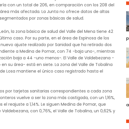
edaría con un total de 206, en comparación con los 208 del
l área más afectada. La Junta no ofrece datos de altas
os segmentados por zonas básicas de salud.
León, la zona básica de salud del Valle del Mena tiene 42
ltimo caso. Por su parte, en el área de Espinosa de los
p
n nuevo ajuste realizado por Sanidad que ha retirado dos
ndiente a Medina de Pomar, con 74 -baja uno-, mientras
lización baja a 44 -uno menos-. El Valle de Valdebezana -
 en su área- está en siete. La zona del Valle de Tobalina
e de Losa mantiene el único caso registrado hasta el
os por tarjetas sanitarias correspondientes a cada zona
Monteros vuelve a ser la zona más castigada, con un 1,16%,
s el reajuste a 1,14%. Le siguen Medina de Pomar, que
a
e de Valdebezana, con 0,76%, el Valle de Tobalina, un 0,62% y