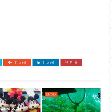
Share it
Share it
Pin it
DROGA
tamiento de