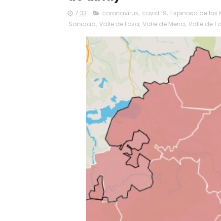
7:33
coronavirus
,
covid 19
,
Espinosa de los
Sanidad
,
Valle de Losa
,
Valle de Mena
,
Valle de T