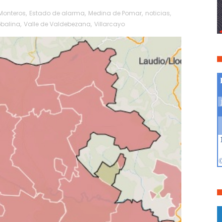
 Monteros
,
Estado de alarma
,
Medina de Pomar
,
noticias
,
obalina
,
Valle de Valdebezana
,
Villarcayo