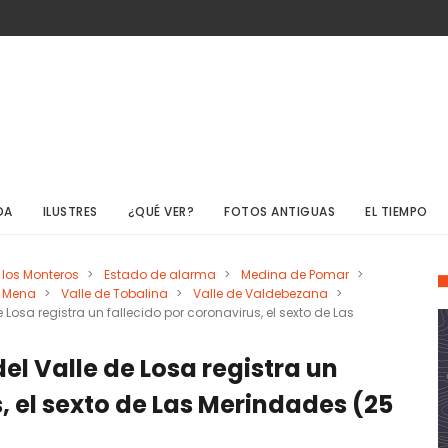
DA
ILUSTRES
¿QUÉ VER?
FOTOS ANTIGUAS
EL TIEMPO
 los Monteros
>
Estado de alarma
>
Medina de Pomar
>
e Mena
>
Valle de Tobalina
>
Valle de Valdebezana
>
Losa registra un fallecido por coronavirus, el sexto de Las
el Valle de Losa registra un
, el sexto de Las Merindades (25