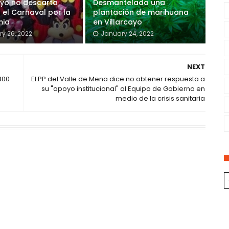
ayo no descarta
Desmantelada una
 el Carnaval por la
plantación de marihuana
mia
en Villarcayo
y 26, 2022
January 24, 2022
NEXT
300
El PP del Valle de Mena dice no obtener respuesta a
su "apoyo institucional" al Equipo de Gobierno en
medio de la crisis sanitaria