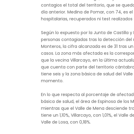
contagios el total del territorio, que se qu
día anterior. Medina de Pomar, con 74, es e
hospitalarias, recuperados ni test realizad
Según lo expuesto por la Junta de Castilla y 
personas contagiadas tras la detección del ú
Monteros, la cifra alcanzada es de 31 tras u
casos. La zona más afectada es la correspo
que la vecina Villarcayo, en la última actua
que cuenta con parte del territorio cántabro
tiene seis y la zona básica de salud del Vall
momento.
En lo que respecta al porcentaje de afectad
básica de salud, el área de Espinosa de los 
mientras que el Valle de Mena desciende tra
tiene un 1,10%, Villarcayo, con 1,01%, el Vall
Valle de Losa, con 0,18%.