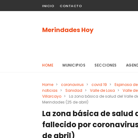
INICIO
CONTACTO
Merindades Hoy
HOME
MUNICIPIOS
SECCIONES
AGEN
Home
>
coronavirus
>
covid 19
>
Espinosa de
noticias
>
Sanidad
>
Valle de Losa
>
Valle d
Villarcayo
>
La zona básica de salud del Valle de 
Merindades (25 de abril)
La zona básica de salud d
fallecido por coronavirus
de abril)