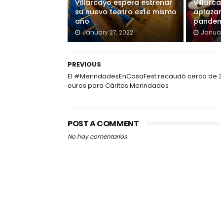
Villarcayo espera estrenar
Villarc
su nuevo teatro este mismo
aplazar
año
pande
January 27, 2022
Januar
PREVIOUS
El #MerindadesEnCasaFest recaudó cerca de 
euros para Cáritas Merindades
POST A COMMENT
No hay comentarios