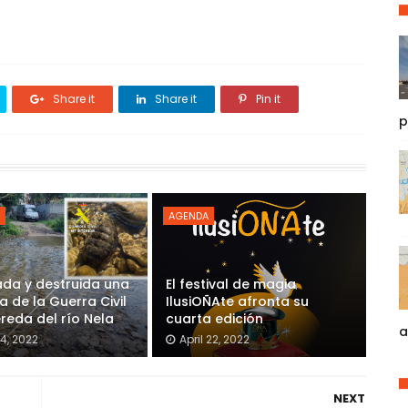
Share it
Share it
Pin it
p
AGENDA
ada y destruida una
El festival de magia
 de la Guerra Civil
IlusiOÑAte afronta su
ereda del río Nela
cuarta edición
a
4, 2022
April 22, 2022
NEXT