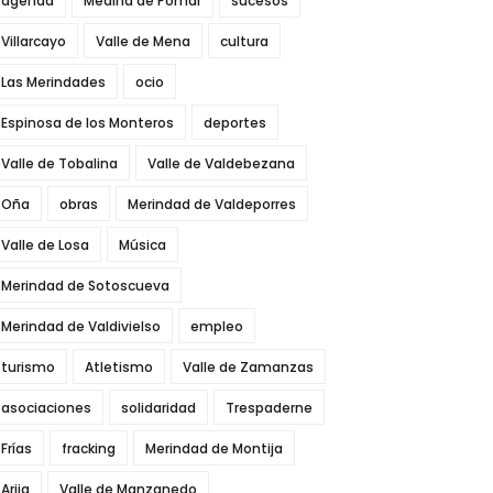
agenda
Medina de Pomar
sucesos
Villarcayo
Valle de Mena
cultura
Las Merindades
ocio
Espinosa de los Monteros
deportes
Valle de Tobalina
Valle de Valdebezana
Oña
obras
Merindad de Valdeporres
Valle de Losa
Música
Merindad de Sotoscueva
Merindad de Valdivielso
empleo
turismo
Atletismo
Valle de Zamanzas
asociaciones
solidaridad
Trespaderne
Frías
fracking
Merindad de Montija
Arija
Valle de Manzanedo