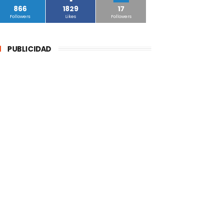
866
1829
17
Followers
Likes
Followers
PUBLICIDAD