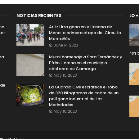
NOTICIAS RECIENTES
LO +
 no
Aritz Urra gana en Villasana de
por
Mena la primera etapa del Circuito
Montañés
June 14, 2023
resi
da
Mural homenaje a Sara Fernández y
Efrén Llarena en el municipio
cántabro de Camargo
May 15, 2023
 de
La Guardia Civil esclarece el robo
de 320 kilogramos de cobre de un
polígono industrial de Las
Merindades
May 10, 2023
I TEMPLATES