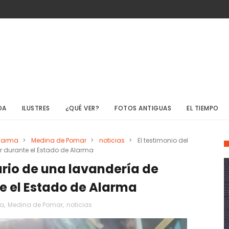
DA
ILUSTRES
¿QUÉ VER?
FOTOS ANTIGUAS
EL TIEMPO
alarma
>
Medina de Pomar
>
noticias
>
El testimonio del
r durante el Estado de Alarma
ario de una lavandería de
 el Estado de Alarma
ma
,
Medina de Pomar
,
noticias