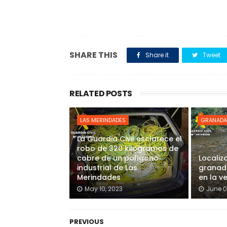
SHARE THIS
Share it
Tweet
RELATED POSTS
LAS MERINDADES
GRANADA
La Guardia Civil esclarece el
robo de 320 kilogramos de
cobre de un polígono
Localiz
industrial de Las
granada
Merindades
en la v
May 10, 2023
June 0
PREVIOUS