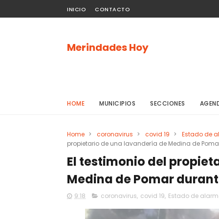
INICIO
CONTACTO
Merindades Hoy
HOME
MUNICIPIOS
SECCIONES
AGEN
Home
>
coronavirus
>
covid 19
>
Estado de 
propietario de una lavandería de Medina de Poma
El testimonio del propiet
Medina de Pomar durante
9:18
coronavirus
,
covid 19
,
Estado de alar