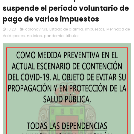
suspende el periodo voluntario de
pago de varios impuestos
10:23
coronavirus
,
Estado de alarma
,
impuestos
,
Merindad de
Valdeporres
,
noticias
,
pandemia
,
tributos