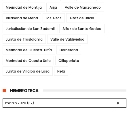
Merindad de Montija
Arija
Valle de Manzanedo
Villasana de Mena
Los Altos
Alfoz de Bricia
Jurisdicción de San Zadornil
Alfoz de Santa Gadea
Junta de Traslaloma
Valle de Valdivielso
Merindad de Cuesta-Urría
Berberana
Merindad de Cuesta Urría
Cillaperlata
Junta de Villalba de Losa
Nela
HEMEROTECA