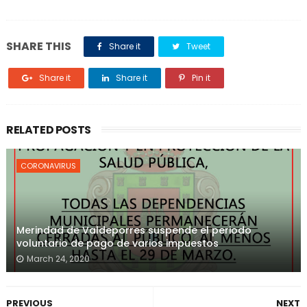
SHARE THIS
Share it
Tweet
Share it
Share it
Pin it
RELATED POSTS
CORONAVIRUS
Merindad de Valdeporres suspende el periodo
voluntario de pago de varios impuestos
March 24, 2020
PREVIOUS
NEXT