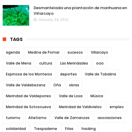
Desmantelada una plantación de marihuana en
Villarcayo
January 24, 2022
TAGS
agenda
Medina de Pomar
sucesos
Villarcayo
Valle de Mena
cultura
Las Merindades
ocio
Espinosa de los Monteros
deportes
Valle de Tobalina
Valle de Valdebezana
Oña
obras
Merindad de Valdeporres
Valle de Losa
Música
Merindad de Sotoscueva
Merindad de Valdivielso
empleo
turismo
Atletismo
Valle de Zamanzas
asociaciones
solidaridad
Trespaderne
Frías
fracking