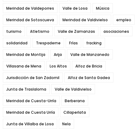
Merindad de Valdeporres
Valle de Losa
Música
Merindad de Sotoscueva
Merindad de Valdivielso
empleo
turismo
Atletismo
Valle de Zamanzas
asociaciones
solidaridad
Trespaderne
Frías
fracking
Merindad de Montija
Arija
Valle de Manzanedo
Villasana de Mena
Los Altos
Alfoz de Bricia
Jurisdicción de San Zadornil
Alfoz de Santa Gadea
Junta de Traslaloma
Valle de Valdivielso
Merindad de Cuesta-Urría
Berberana
Merindad de Cuesta Urría
Cillaperlata
Junta de Villalba de Losa
Nela