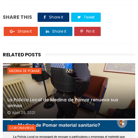
SHARE THIS
Share it
Tweet
Share it
Share it
Pin it
RELATED POSTS
MEDINA DE POMAR
La Policía Local de Medina de Pomar renueva sus
armas
April 29, 2021
CORONAVIRUS