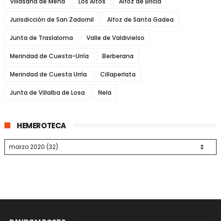
Villasana de Mena
Los Altos
Alfoz de Bricia
Jurisdicción de San Zadornil
Alfoz de Santa Gadea
Junta de Traslaloma
Valle de Valdivielso
Merindad de Cuesta-Urría
Berberana
Merindad de Cuesta Urría
Cillaperlata
Junta de Villalba de Losa
Nela
HEMEROTECA