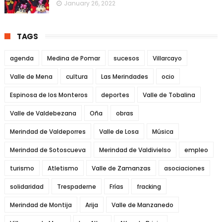
January 26, 2022
TAGS
agenda
Medina de Pomar
sucesos
Villarcayo
Valle de Mena
cultura
Las Merindades
ocio
Espinosa de los Monteros
deportes
Valle de Tobalina
Valle de Valdebezana
Oña
obras
Merindad de Valdeporres
Valle de Losa
Música
Merindad de Sotoscueva
Merindad de Valdivielso
empleo
turismo
Atletismo
Valle de Zamanzas
asociaciones
solidaridad
Trespaderne
Frías
fracking
Merindad de Montija
Arija
Valle de Manzanedo