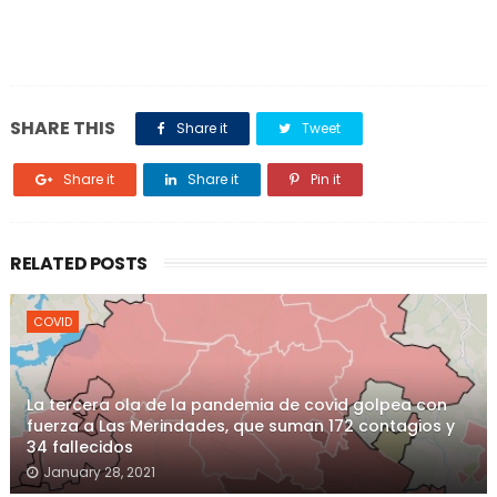
SHARE THIS
Share it
Tweet
Share it
Share it
Pin it
RELATED POSTS
COVID
La tercera ola de la pandemia de covid golpea con
fuerza a Las Merindades, que suman 172 contagios y
34 fallecidos
January 28, 2021