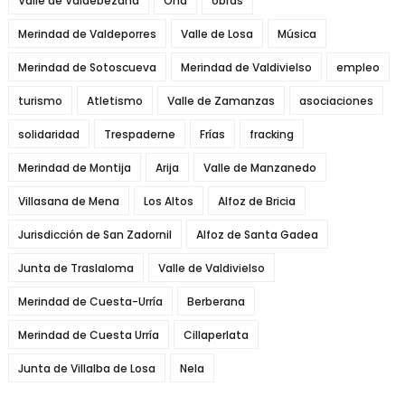
Valle de Valdebezana
Oña
obras
Merindad de Valdeporres
Valle de Losa
Música
Merindad de Sotoscueva
Merindad de Valdivielso
empleo
turismo
Atletismo
Valle de Zamanzas
asociaciones
solidaridad
Trespaderne
Frías
fracking
Merindad de Montija
Arija
Valle de Manzanedo
Villasana de Mena
Los Altos
Alfoz de Bricia
Jurisdicción de San Zadornil
Alfoz de Santa Gadea
Junta de Traslaloma
Valle de Valdivielso
Merindad de Cuesta-Urría
Berberana
Merindad de Cuesta Urría
Cillaperlata
Junta de Villalba de Losa
Nela