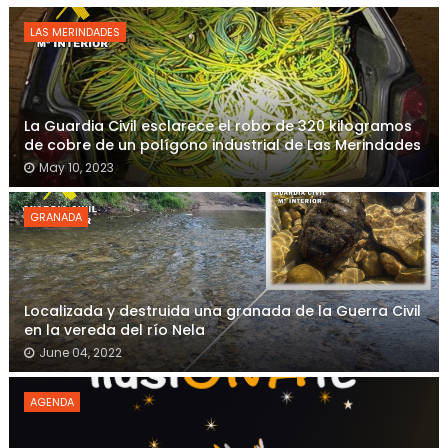
LAS MERINDADES
La Guardia Civil esclarece el robo de 320 kilogramos
de cobre de un polígono industrial de Las Merindades
May 10, 2023
GRANADA
Localizada y destruida una granada de la Guerra Civil
en la vereda del río Nela
June 04, 2022
AGENDA