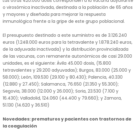
Las otras 420.000 dosis corresponden a la vacuna adyuvante
o virosómica inactivada, destinada a la población de 65 años
y mayores y diseñada para mejorar la respuesta
inmunológica frente a la gripe de este grupo poblacional.
El presupuesto destinado a este suministro es de 3.126.240
euros (1.248.000 euros para la tetravalente y 1.878.240 euros,
de la adyuvada inactivada) y la distribución provincializada
de las vacunas, con remanente autonómicos de casi 29.000
unidades, es el siguiente: Ávila 45.000 dosis, (15.800
tetravalentes y 29.200 adyuvadas); Burgos, 83.000 (25.000 y
58.000); León, 109.530 (29.100 y 80.430); Palencia, 40.330
(12.880 y 27.450); Salamanca, 76.650 (21.350 y 55.300);
Segovia, 38.000 (12.000 y 26.000); Soria, 23.530 (7.100 y
16.430); Valladolid, 124.060 (44.400 y 79.660); y Zamora,
51.130 (14.620 y 36.510)
Novedades: prematuros y pacientes con trastornos de
la coagulación