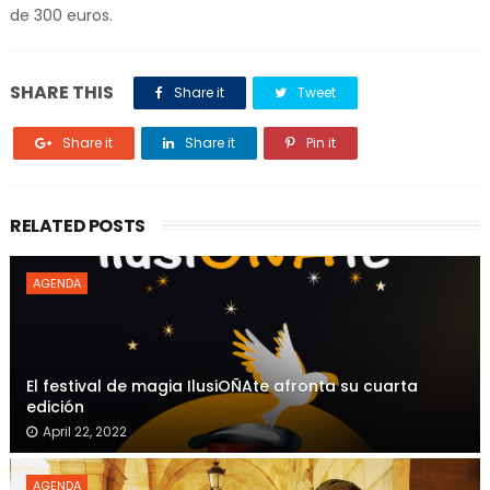
de 300 euros.
SHARE THIS
Share it
Tweet
Share it
Share it
Pin it
RELATED POSTS
AGENDA
El festival de magia IlusiOÑAte afronta su cuarta
edición
April 22, 2022
AGENDA