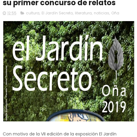
su primer concurso de relatos
12:55
cultura
,
El Jardín Secreto
,
literatura
,
noticias
,
Oña
Con motivo de la VII edición de la exposición El Jardín