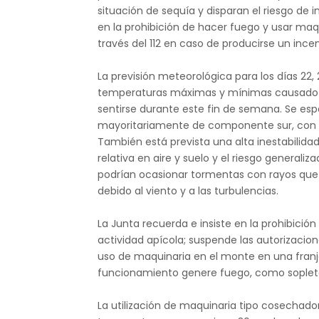
situación de sequía y disparan el riesgo de i
en la prohibición de hacer fuego y usar maq
través del 112 en caso de producirse un incen
La previsión meteorológica para los días 22, 
temperaturas máximas y mínimas causado 
sentirse durante este fin de semana. Se es
mayoritariamente de componente sur, con v
También está prevista una alta inestabilida
relativa en aire y suelo y el riesgo generali
podrían ocasionar tormentas con rayos que a
debido al viento y a las turbulencias.
La Junta recuerda e insiste en la prohibici
actividad apícola; suspende las autorizacione
uso de maquinaria en el monte en una franj
funcionamiento genere fuego, como sopletes
La utilización de maquinaria tipo cosecha