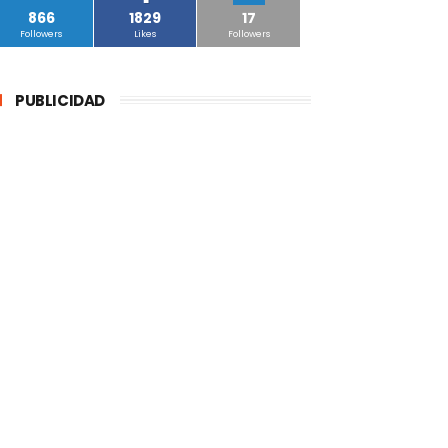
866
1829
17
Followers
Likes
Followers
PUBLICIDAD