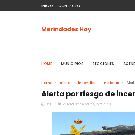
INICIO
CONTACTO
Merindades Hoy
HOME
MUNICIPIOS
SECCIONES
AGEN
Home
>
alerta
>
Incendios
>
noticias
>
Aler
Alerta por riesgo de incen
3:45
alerta
,
Incendios
,
noticias