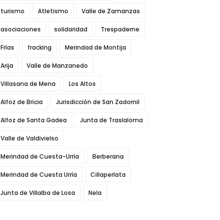
turismo
Atletismo
Valle de Zamanzas
asociaciones
solidaridad
Trespaderne
Frías
fracking
Merindad de Montija
Arija
Valle de Manzanedo
Villasana de Mena
Los Altos
Alfoz de Bricia
Jurisdicción de San Zadornil
Alfoz de Santa Gadea
Junta de Traslaloma
Valle de Valdivielso
Merindad de Cuesta-Urría
Berberana
Merindad de Cuesta Urría
Cillaperlata
Junta de Villalba de Losa
Nela