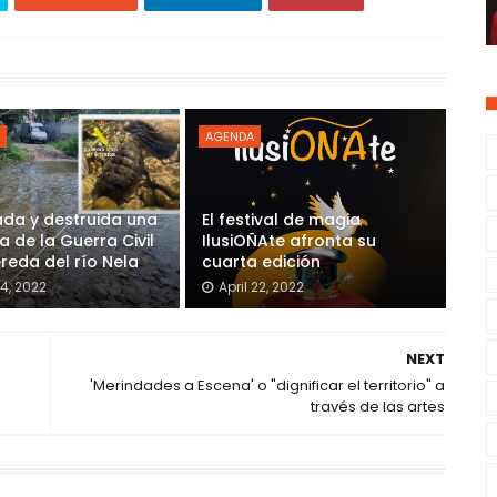
AGENDA
ada y destruida una
El festival de magia
 de la Guerra Civil
IlusiOÑAte afronta su
ereda del río Nela
cuarta edición
4, 2022
April 22, 2022
NEXT
'Merindades a Escena' o "dignificar el territorio" a
través de las artes