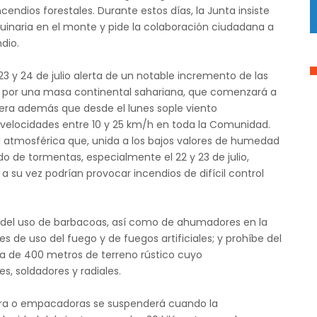
ncendios forestales. Durante estos días, la Junta insiste
uinaria en el monte y pide la colaboración ciudadana a
dio.
23 y 24 de julio alerta de un notable incremento de las
por una masa continental sahariana, que comenzará a
pera además que desde el lunes sople viento
elocidades entre 10 y 25 km/h en toda la Comunidad.
d atmosférica que, unida a los bajos valores de humedad
zado de tormentas, especialmente el 22 y 23 de julio,
 su vez podrían provocar incendios de difícil control
ón del uso de barbacoas, así como de ahumadores en la
s de uso del fuego y de fuegos artificiales; y prohíbe del
a de 400 metros de terreno rústico cuyo
, soldadores y radiales.
dora o empacadoras se suspenderá cuando la