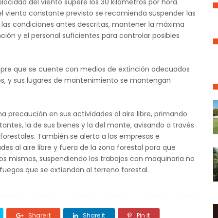
locidad del viento supere los 30 kilómetros por hora.
l viento constante previsto se recomienda suspender las
de las condiciones antes descritas, mantener la máxima
ión y el personal suficientes para controlar posibles
iempre que se cuente con medios de extinción adecuados
gos, y sus lugares de mantenimiento se mantengan
ma precaución en sus actividades al aire libre, primando
antes, la de sus bienes y la del monte, avisando a través
s forestales. También se alerta a las empresas e
des al aire libre y fuera de la zona forestal para que
los mismos, suspendiendo los trabajos con maquinaria no
 fuegos que se extiendan al terreno forestal.
Share it
Share it
Pin it