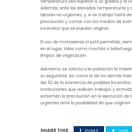
temperatura sea superior a 30 grados y la ve
Además, ante las elevadas temperaturas y e
labores no urgentes; y, si se trabaja fuera 
precaución y contar con los medios de extinc
incendios que se puedan originar.
El uso de motosierras sí está permitido, s
en el lugar, tales como mochila o batefue
limpios de vegetación.
Asimismo, se solicita a la población la máxi
su seguridad, así como la de los demás habit
del 112 de la existencia de posibles incendio
instituciones que realicen trabajos y activida
extremen la precaución en la ejecución de 
urgentes ante la posibilidad de que originen
SHARE THIS
Share it
Tweet