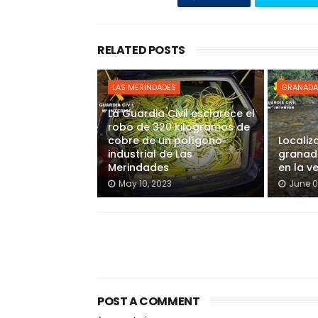
RELATED POSTS
LAS MERINDADES
GRANADA
La Guardia Civil esclarece el
robo de 320 kilogramos de
cobre de un polígono
Localiz
industrial de Las
granada
Merindades
en la v
May 10, 2023
June 0
POST A COMMENT