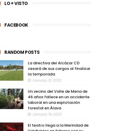
LO + VISTO
FACEBOOK
RANDOM POSTS
La directiva del Alcázar CD
cesará de sus cargos al finalizar
la temporada
January 21, 2022
Un vecino del Valle de Mena de
46 años fallece en un accidente
laboral en una explotación
forestal en Álava
January 19, 2022
El teatro llega a la Merindad de
Valdivielso en febrero con su