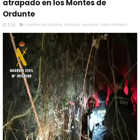
atrapado en los Montes de
Ordunte
2:59
montes de ordunte
,
noticias
,
sucesos
,
Valle de Mena