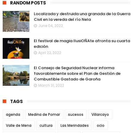
RANDOM POSTS
Localizada y destruida una granada de la Guerra
Civil en la vereda del río Nela
June 04, 2022
El festival de magia IlusiOÑAte afronta su cuarta
edición
April 22, 2022
El Consejo de Seguridad Nuclear informa
favorablemente sobre el Plan de Gestión de
Combustible Gastado de Garoña
March 31, 2022
TAGS
agenda
Medina de Pomar
sucesos
Villarcayo
Valle de Mena
cultura
Las Merindades
ocio