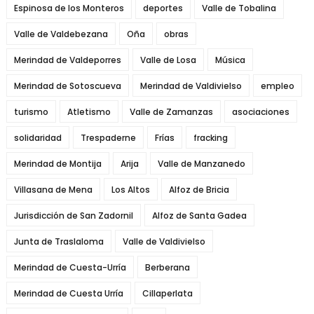
Espinosa de los Monteros
deportes
Valle de Tobalina
Valle de Valdebezana
Oña
obras
Merindad de Valdeporres
Valle de Losa
Música
Merindad de Sotoscueva
Merindad de Valdivielso
empleo
turismo
Atletismo
Valle de Zamanzas
asociaciones
solidaridad
Trespaderne
Frías
fracking
Merindad de Montija
Arija
Valle de Manzanedo
Villasana de Mena
Los Altos
Alfoz de Bricia
Jurisdicción de San Zadornil
Alfoz de Santa Gadea
Junta de Traslaloma
Valle de Valdivielso
Merindad de Cuesta-Urría
Berberana
Merindad de Cuesta Urría
Cillaperlata