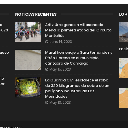
NOTICIAS RECIENTES
LO +
da
Aritz Urra gana en Villasana de
L-629
Mena la primera etapa del Circuito
Montañés
June 14, 2023
resi
nuevo
Mural homenaje a Sara Fernández y
Efrén Llarena en el municipio
cántabro de Camargo
May 15, 2023
 no
La Guardia Civil esclarece el robo
por
de 320 kilogramos de cobre de un
polígono industrial de Las
Merindades
May 10, 2023
I TEMPLATES