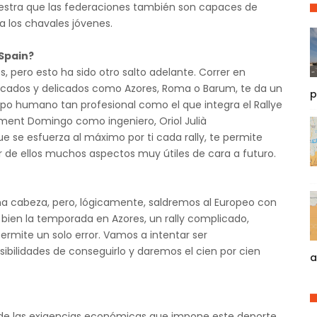
estra que las federaciones también son capaces de
a los chavales jóvenes.
 Spain?
 pero esto ha sido otro salto adelante. Correr en
plicados y delicados como Azores, Roma o Barum, te da un
p
o humano tan profesional como el que integra el Rallye
iment Domingo como ingeniero, Oriol Julià
 se esfuerza al máximo por ti cada rally, te permite
r de ellos muchos aspectos muy útiles de cara a futuro.
 cabeza, pero, lógicamente, saldremos al Europeo con
bien la temporada en Azores, un rally complicado,
mite un solo error. Vamos a intentar ser
ilidades de conseguirlo y daremos el cien por cien
a
 de las exigencias económicas que impone este deporte,