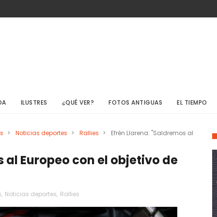
DA
ILUSTRES
¿QUÉ VER?
FOTOS ANTIGUAS
EL TIEMPO
os
>
Noticias deportes
>
Rallies
>
Efrén Llarena: "Saldremos al
 al Europeo con el objetivo de
s
,
Noticias deportes
,
Rallies