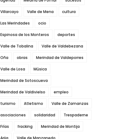
agenda
Medina de Pomar
sucesos
Villarcayo
Valle de Mena
cultura
Las Merindades
ocio
Espinosa de los Monteros
deportes
Valle de Tobalina
Valle de Valdebezana
Oña
obras
Merindad de Valdeporres
Valle de Losa
Música
Merindad de Sotoscueva
Merindad de Valdivielso
empleo
turismo
Atletismo
Valle de Zamanzas
asociaciones
solidaridad
Trespaderne
Frías
fracking
Merindad de Montija
Arija
Valle de Manzanedo