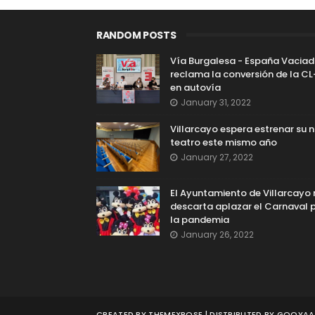
RANDOM POSTS
Vía Burgalesa - España Vacia
reclama la conversión de la C
en autovía
January 31, 2022
Villarcayo espera estrenar su 
teatro este mismo año
January 27, 2022
El Ayuntamiento de Villarcayo
descarta aplazar el Carnaval 
la pandemia
January 26, 2022
CREATED BY
THEMEXPOSE
| DISTRIBUTED BY
GOOYAAB