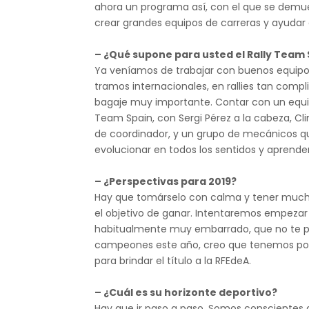
ahora un programa así, con el que se demu
crear grandes equipos de carreras y ayudar 
– ¿Qué supone para usted el Rally Team
Ya veníamos de trabajar con buenos equipos,
tramos internacionales, en rallies tan com
bagaje muy importante. Contar con un equip
Team Spain, con Sergi Pérez a la cabeza, Cl
de coordinador, y un grupo de mecánicos que
evolucionar en todos los sentidos y aprende
– ¿Perspectivas para 2019?
Hay que tomárselo con calma y tener mucha
el objetivo de ganar. Intentaremos empezar 
habitualmente muy embarrado, que no te per
campeones este año, creo que tenemos posib
para brindar el título a la RFEdeA.
– ¿Cuál es su horizonte deportivo?
Hay que ir paso a paso. Somos conscientes