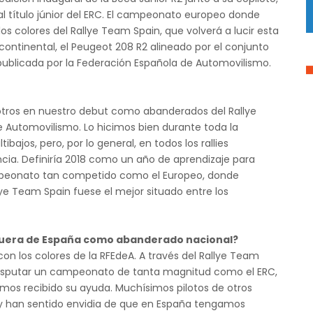
al título júnior del ERC. El campeonato europeo donde
os colores del Rallye Team Spain, que volverá a lucir esta
ntinental, el Peugeot 208 R2 alineado por el conjunto
publicada por la Federación Española de Automovilismo.
otros en nuestro debut como abanderados del Rallye
e Automovilismo. Lo hicimos bien durante toda la
bajos, pero, por lo general, en todos los rallies
ia. Definiría 2018 como un año de aprendizaje para
ampeonato tan competido como el Europeo, donde
ye Team Spain fuese el mejor situado entre los
 fuera de España como abanderado nacional?
con los colores de la RFEdeA. A través del Rallye Team
 disputar un campeonato de tanta magnitud como el ERC,
mos recibido su ayuda. Muchísimos pilotos de otros
 y han sentido envidia de que en España tengamos