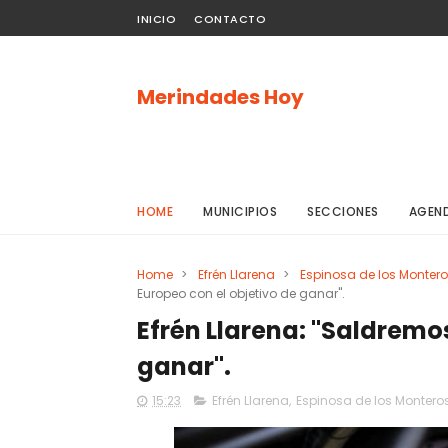
INICIO
CONTACTO
Merindades Hoy
HOME
MUNICIPIOS
SECCIONES
AGEN
Home
>
Efrén Llarena
>
Espinosa de los Monter
Europeo con el objetivo de ganar".
Efrén Llarena: "Saldremos
ganar".
15:23
Efrén Llarena
,
Espinosa de los Montero