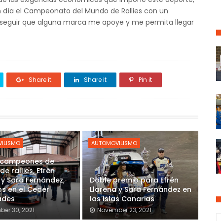
n día el Campeonato del Mundo de Rallies con un
seguir que alguna marca me apoye y me permita llegar
Share it
Share it
Pin it
ILISMO
AUTOMOVILISMO
bcampeones de
e rallies, Efrén
 y Sara Fernández,
Doble premio para Efrén
os en el Ceder
Llarena y Sara Fernández en
ades
las Islas Canarias
er 30, 2021
November 23, 2021