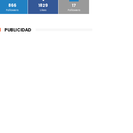
866
1829
17
Followers
Likes
Followers
PUBLICIDAD