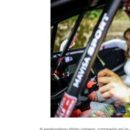
El espinosiego Efrén Llarena, campeón en la e