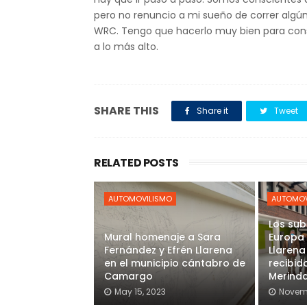
pero no renuncio a mi sueño de correr algú
WRC. Tengo que hacerlo muy bien para con
a lo más alto.
SHARE THIS
Share it
Tweet
RELATED POSTS
AUTOMOVILISMO
AUTOMOV
Los su
Mural homenaje a Sara
Europa d
Fernández y Efrén Llarena
Llarena
en el municipio cántabro de
recibid
Camargo
Merind
May 15, 2023
Novemb