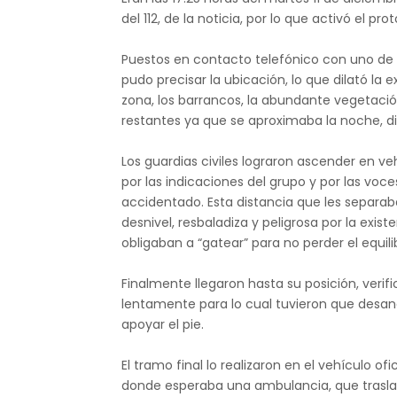
del 112, de la noticia, por lo que activó el 
Puestos en contacto telefónico con uno de
pudo precisar la ubicación, lo que dilató la e
zona, los barrancos, la abundante vegetació
restantes ya que se aproximaba la noche, dif
Los guardias civiles lograron ascender en ve
por las indicaciones del grupo y por las voc
accidentado. Esta distancia que les separaba
desnivel, resbaladiza y peligrosa por la exis
obligaban a “gatear” para no perder el equilib
Finalmente llegaron hasta su posición, verif
lentamente para lo cual tuvieron que desa
apoyar el pie.
El tramo final lo realizaron en el vehículo of
donde esperaba una ambulancia, que traslad