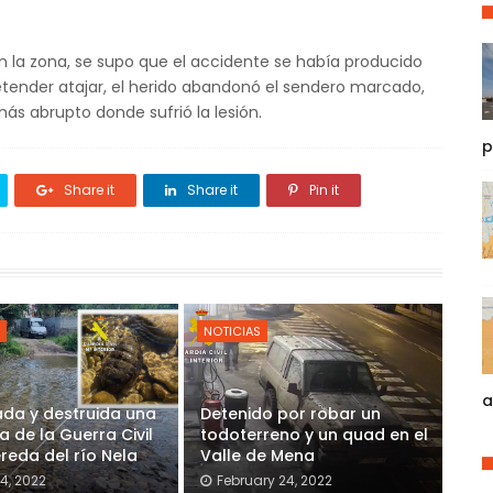
n la zona, se supo que el accidente se había producido
etender atajar, el herido abandonó el sendero marcado,
s abrupto donde sufrió la lesión.
p
Share it
Share it
Pin it
NOTICIAS
a
ada y destruida una
Detenido por robar un
 de la Guerra Civil
todoterreno y un quad en el
ereda del río Nela
Valle de Mena
4, 2022
February 24, 2022