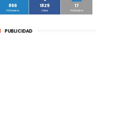
866
1829
17
Followers
Likes
Followers
PUBLICIDAD