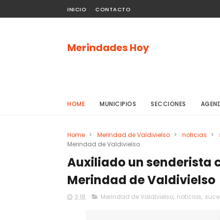
INICIO
CONTACTO
Merindades Hoy
HOME
MUNICIPIOS
SECCIONES
AGEN
Home
>
Merindad de Valdivielso
>
noticias
>
Merindad de Valdivielso
Auxiliado un senderista 
Merindad de Valdivielso
3:18
Merindad de Valdivielso
,
noticias
,
suce