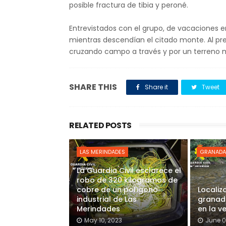
posible fractura de tibia y peroné.
Entrevistados con el grupo, de vacaciones e
mientras descendían el citado monte. Al pr
cruzando campo a través y por un terreno má
SHARE THIS
Share it
Tweet
RELATED POSTS
LAS MERINDADES
GRANADA
La Guardia Civil esclarece el
robo de 320 kilogramos de
cobre de un polígono
Localiz
industrial de Las
granada
Merindades
en la v
May 10, 2023
June 0