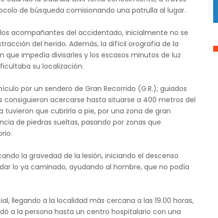
protocolo de búsqueda comisionando una patrulla al lugar.
 los acompañantes del accidentado, inicialmente no se
xtracción del herido. Además, la difícil orografía de la
n que impedía divisarles y los escasos minutos de luz
icultaba su localización.
hículo por un sendero de Gran Recorrido (G.R.); guiados
es consiguieron acercarse hasta situarse a 400 metros del
 tuvieron que cubrirla a pie, por una zona de gran
tencia de piedras sueltas, pasando por zonas que
rio.
icando la gravedad de la lesión, iniciando el descenso
ndar lo ya caminado, ayudando al hombre, que no podía
icial, llegando a la localidad más cercana a las 19.00 horas,
ó a la persona hasta un centro hospitalario con una