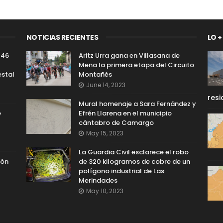
NOTICIAS RECIENTES
LO +
 46
Aritz Urra gana en Villasana de
Mena la primera etapa del Circuito
estal
Montañés
June 14, 2023
resi
Mural homenaje a Sara Fernández y
e
Efrén Llarena en el municipio
cántabro de Camargo
May 15, 2023
La Guardia Civil esclarece el robo
ión
de 320 kilogramos de cobre de un
polígono industrial de Las
Merindades
May 10, 2023