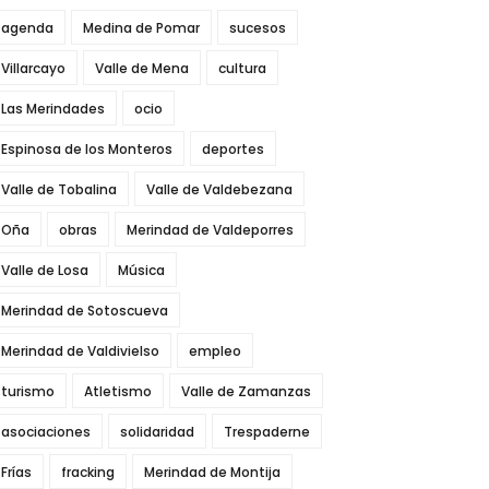
agenda
Medina de Pomar
sucesos
Villarcayo
Valle de Mena
cultura
Las Merindades
ocio
Espinosa de los Monteros
deportes
Valle de Tobalina
Valle de Valdebezana
Oña
obras
Merindad de Valdeporres
Valle de Losa
Música
Merindad de Sotoscueva
Merindad de Valdivielso
empleo
turismo
Atletismo
Valle de Zamanzas
asociaciones
solidaridad
Trespaderne
Frías
fracking
Merindad de Montija