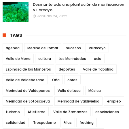
Desmantelada una plantación de marihuana en
Villarcayo
January 24, 2022
TAGS
agenda
Medina de Pomar
sucesos
Villarcayo
Valle de Mena
cultura
Las Merindades
ocio
Espinosa de los Monteros
deportes
Valle de Tobalina
Valle de Valdebezana
Oña
obras
Merindad de Valdeporres
Valle de Losa
Música
Merindad de Sotoscueva
Merindad de Valdivielso
empleo
turismo
Atletismo
Valle de Zamanzas
asociaciones
solidaridad
Trespaderne
Frías
fracking