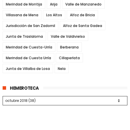
Merindad de Montija
Arija
Valle de Manzanedo
Villasana de Mena
Los Altos
Alfoz de Bricia
Jurisdicción de San Zadornil
Alfoz de Santa Gadea
Junta de Traslaloma
Valle de Valdivielso
Merindad de Cuesta-Urría
Berberana
Merindad de Cuesta Urría
Cillaperlata
Junta de Villalba de Losa
Nela
HEMEROTECA