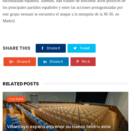
nacionalidad española. Además, han tratado de boicotear actos políticos de
los principales partidos españoles y entre las acciones protagonizadas por
este grupo neonazi se encuentra el ataque a la mezquita de la M-30, en
Madrid.
SHARE THIS
Share it
Tweet
Share it
Share it
Pin it
RELATED POSTS
CULTURA
Villarcayo espera estrenar su nuevo teatro este