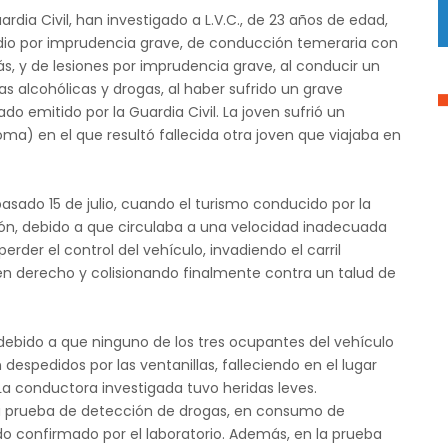
rdia Civil, han investigado a L.V.C., de 23 años de edad,
dio por imprudencia grave, de conducción temeraria con
s, y de lesiones por imprudencia grave, al conducir un
as alcohólicas y drogas, al haber sufrido un grave
o emitido por la Guardia Civil. La joven sufrió un
ma) en el que resultó fallecida otra joven que viajaba en
pasado 15 de julio, cuando el turismo conducido por la
ión, debido a que circulaba a una velocidad inadecuada
perder el control del vehículo, invadiendo el carril
gen derecho y colisionando finalmente contra un talud de
ebido a que ninguno de los tres ocupantes del vehículo
 despedidos por las ventanillas, falleciendo en el lugar
 La conductora investigada tuvo heridas leves.
 la prueba de detección de drogas, en consumo de
o confirmado por el laboratorio. Además, en la prueba