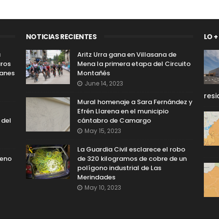
NOTICIAS RECIENTES
LO +
a
Aritz Urra gana en Villasana de
uros
Mena la primera etapa del Circuito
lanes
Montañés
June 14, 2023
resi
Mural homenaje a Sara Fernández y
Efrén Llarena en el municipio
 del
cántabro de Camargo
May 15, 2023
La Guardia Civil esclarece el robo
reno
de 320 kilogramos de cobre de un
polígono industrial de Las
Merindades
May 10, 2023