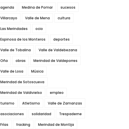
agenda
Medina de Pomar
sucesos
Villarcayo
Valle de Mena
cultura
Las Merindades
ocio
Espinosa de los Monteros
deportes
Valle de Tobalina
Valle de Valdebezana
Oña
obras
Merindad de Valdeporres
Valle de Losa
Música
Merindad de Sotoscueva
Merindad de Valdivielso
empleo
turismo
Atletismo
Valle de Zamanzas
asociaciones
solidaridad
Trespaderne
Frías
fracking
Merindad de Montija