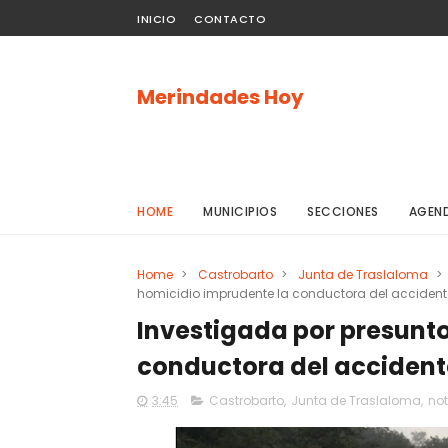
INICIO
CONTACTO
Merindades Hoy
HOME
MUNICIPIOS
SECCIONES
AGEN
Home
>
Castrobarto
>
Junta de Traslaloma
>
homicidio imprudente la conductora del accident
Investigada por presunt
conductora del accident
3:45
Castrobarto
,
Junta de Traslaloma
,
not