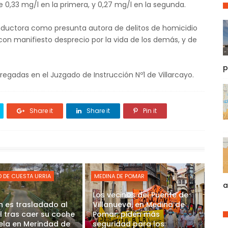
e 0,33 mg/l en la primera, y 0,27 mg/l en la segunda.
conductora como presunta autora de delitos de homicidio
on manifiesto desprecio por la vida de los demás, y de
p
tregadas en el Juzgado de Instrucción Nº1 de Villarcayo.
Share it
Share it
Pin it
 DE CUESTA URRIA
MEDINA DE POMAR
a
Los vecinos del Puente de
n es trasladado al
Villanueva, en Medina de
l tras caer su coche
Pomar, piden más
Nela en Merindad de
seguridad para los