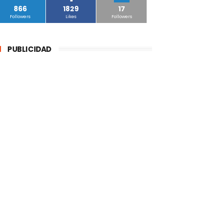
866
1829
17
Followers
Likes
Followers
PUBLICIDAD