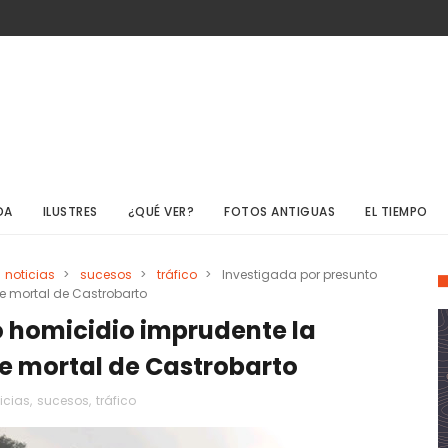
DA
ILUSTRES
¿QUÉ VER?
FOTOS ANTIGUAS
EL TIEMPO
noticias
>
sucesos
>
tráfico
>
Investigada por presunto
e mortal de Castrobarto
o homicidio imprudente la
e mortal de Castrobarto
icias
,
sucesos
,
tráfico