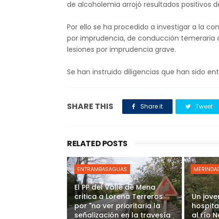
de alcoholemia arrojó resultados positivos d
Por ello se ha procedido a investigar a la 
por imprudencia, de conducción temeraria c
lesiones por imprudencia grave.
Se han instruido diligencias que han sido en
SHARE THIS
Share it
Tweet
RELATED POSTS
ENTRAMBASAGUAS
MERINDAD
El PP del Valle de Mena
critica a Lorena Terreros
Un jove
por "no ver prioritaria la
hospita
señalización en la travesía
al río 