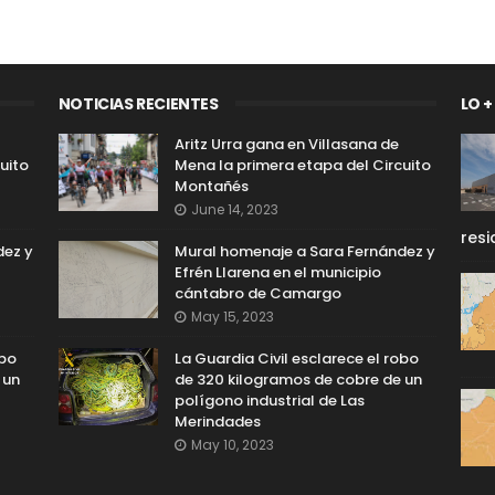
NOTICIAS RECIENTES
LO +
Aritz Urra gana en Villasana de
uito
Mena la primera etapa del Circuito
Montañés
June 14, 2023
resi
dez y
Mural homenaje a Sara Fernández y
Efrén Llarena en el municipio
cántabro de Camargo
May 15, 2023
obo
La Guardia Civil esclarece el robo
 un
de 320 kilogramos de cobre de un
polígono industrial de Las
Merindades
May 10, 2023