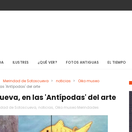
DA
ILUSTRES
¿QUÉ VER?
FOTOS ANTIGUAS
EL TIEMPO
Merindad de Sotoscueva
>
noticias
>
Oiko museo
s 'Antípodas' del arte
eva, en las 'Antípodas' del arte
ndad de Sotoscueva
,
noticias
,
Oiko museo Merindades