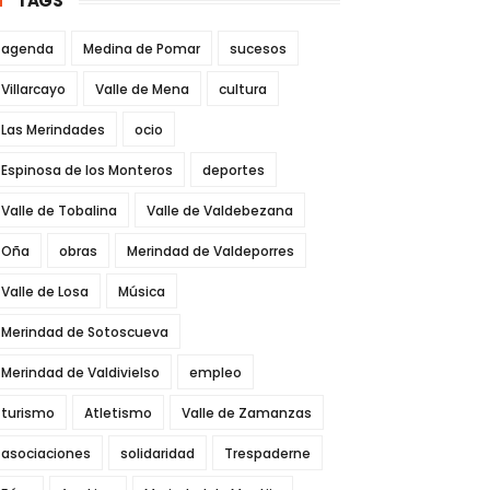
TAGS
agenda
Medina de Pomar
sucesos
Villarcayo
Valle de Mena
cultura
Las Merindades
ocio
Espinosa de los Monteros
deportes
Valle de Tobalina
Valle de Valdebezana
Oña
obras
Merindad de Valdeporres
Valle de Losa
Música
Merindad de Sotoscueva
Merindad de Valdivielso
empleo
turismo
Atletismo
Valle de Zamanzas
asociaciones
solidaridad
Trespaderne