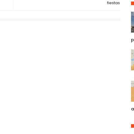
fiestas
p
a