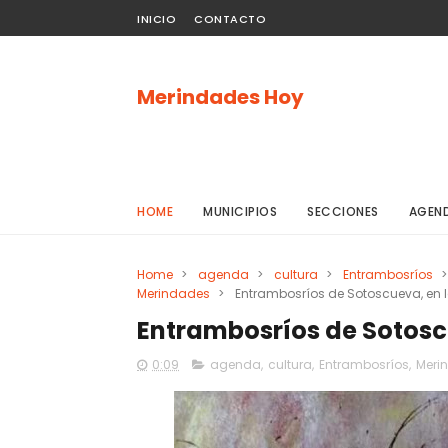
INICIO
CONTACTO
Merindades Hoy
HOME
MUNICIPIOS
SECCIONES
AGEN
Home
>
agenda
>
cultura
>
Entrambosríos
>
Merindades
>
Entrambosríos de Sotoscueva, en la
Entrambosríos de Sotoscu
0:09
agenda
,
cultura
,
Entrambosríos
,
Meri