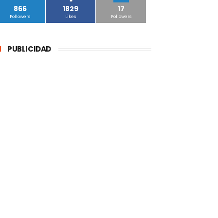
866
1829
17
Followers
Likes
Followers
PUBLICIDAD