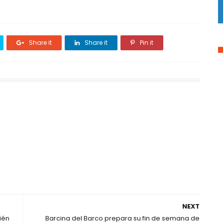
Share it
Share it
Pin it
NEXT
ién
Barcina del Barco prepara su fin de semana de