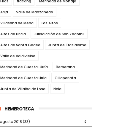
Frías
fracking
Merindad de Montija
Arija
Valle de Manzanedo
Villasana de Mena
Los Altos
Alfoz de Bricia
Jurisdicción de San Zadornil
Alfoz de Santa Gadea
Junta de Traslaloma
Valle de Valdivielso
Merindad de Cuesta-Urría
Berberana
Merindad de Cuesta Urría
Cillaperlata
Junta de Villalba de Losa
Nela
HEMEROTECA