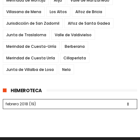
Merindad de Montija
Arija
Valle de Manzanedo
Villasana de Mena
Los Altos
Alfoz de Bricia
Jurisdicción de San Zadornil
Alfoz de Santa Gadea
Junta de Traslaloma
Valle de Valdivielso
Merindad de Cuesta-Urría
Berberana
Merindad de Cuesta Urría
Cillaperlata
Junta de Villalba de Losa
Nela
HEMEROTECA