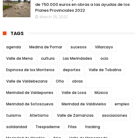
de 750.000 euros en obras a las ayudas de los
Planes Provinciales 2022
March 25, 2022
TAGS
agenda
Medina de Pomar
sucesos
Villarcayo
Valle de Mena
cultura
Las Merindades
ocio
Espinosa de los Monteros
deportes
Valle de Tobalina
Valle de Valdebezana
Oña
obras
Merindad de Valdeporres
Valle de Losa
Música
Merindad de Sotoscueva
Merindad de Valdivielso
empleo
turismo
Atletismo
Valle de Zamanzas
asociaciones
solidaridad
Trespaderne
Frías
fracking