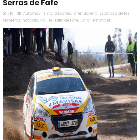
Serras de Fafe
1:10
Automovilismo
,
deportes
,
Efrén Llarena
,
Espinosa de los
Monteros
,
noticias
,
Rallies
,
rally de Fafe
,
Sara Fernández