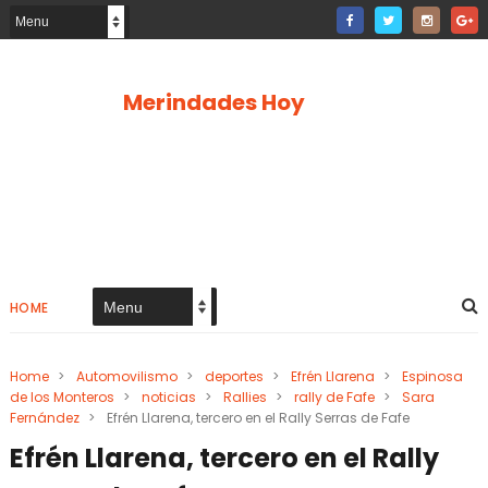
Merindades Hoy
HOME
Home
>
Automovilismo
>
deportes
>
Efrén Llarena
>
Espinosa
de los Monteros
>
noticias
>
Rallies
>
rally de Fafe
>
Sara
Fernández
>
Efrén Llarena, tercero en el Rally Serras de Fafe
Efrén Llarena, tercero en el Rally