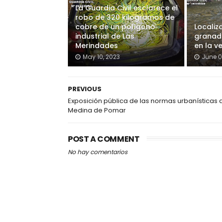
La Guardia Civil esclarece el
robo de 320 kilogramos de
cobre de un polígono
Localiz
industrial de Las
granada
Merindades
en la v
May 10, 2023
June 0
PREVIOUS
Exposición pública de las normas urbanísticas 
Medina de Pomar
POST A COMMENT
No hay comentarios