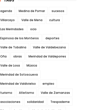
TAGS
agenda
Medina de Pomar
sucesos
Villarcayo
Valle de Mena
cultura
Las Merindades
ocio
Espinosa de los Monteros
deportes
Valle de Tobalina
Valle de Valdebezana
Oña
obras
Merindad de Valdeporres
Valle de Losa
Música
Merindad de Sotoscueva
Merindad de Valdivielso
empleo
turismo
Atletismo
Valle de Zamanzas
asociaciones
solidaridad
Trespaderne