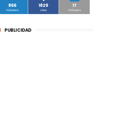
866
1829
17
Followers
Likes
Followers
PUBLICIDAD