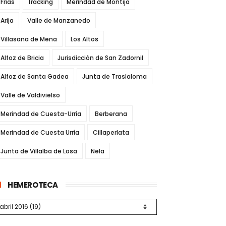
Frías
fracking
Merindad de Montija
Arija
Valle de Manzanedo
Villasana de Mena
Los Altos
Alfoz de Bricia
Jurisdicción de San Zadornil
Alfoz de Santa Gadea
Junta de Traslaloma
Valle de Valdivielso
Merindad de Cuesta-Urría
Berberana
Merindad de Cuesta Urría
Cillaperlata
Junta de Villalba de Losa
Nela
HEMEROTECA