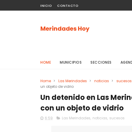
INICIO
CONTACTO
Merindades Hoy
HOME
MUNICIPIOS
SECCIONES
AGEN
Home
>
Las Merindades
>
noticias
>
sucesos
un objeto de vidrio
Un detenido en Las Merin
con un objeto de vidrio
6:59
Las Merindades
,
noticias
,
sucesos