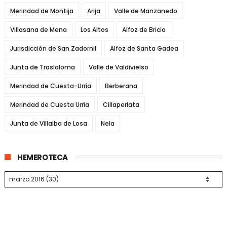
Merindad de Montija
Arija
Valle de Manzanedo
Villasana de Mena
Los Altos
Alfoz de Bricia
Jurisdicción de San Zadornil
Alfoz de Santa Gadea
Junta de Traslaloma
Valle de Valdivielso
Merindad de Cuesta-Urría
Berberana
Merindad de Cuesta Urría
Cillaperlata
Junta de Villalba de Losa
Nela
HEMEROTECA