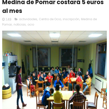
Medina de Pomar costará 5 euros
al mes
1:49
actividades
,
Centro de Ocio
,
inscripción
,
Medina de
Pomar
,
noticias
,
ocio