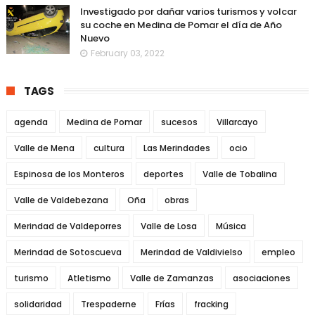
Investigado por dañar varios turismos y volcar
su coche en Medina de Pomar el día de Año
Nuevo
February 03, 2022
TAGS
agenda
Medina de Pomar
sucesos
Villarcayo
Valle de Mena
cultura
Las Merindades
ocio
Espinosa de los Monteros
deportes
Valle de Tobalina
Valle de Valdebezana
Oña
obras
Merindad de Valdeporres
Valle de Losa
Música
Merindad de Sotoscueva
Merindad de Valdivielso
empleo
turismo
Atletismo
Valle de Zamanzas
asociaciones
solidaridad
Trespaderne
Frías
fracking