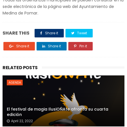
Todas las ordenanzas municipales se pueden consultar en la
sede electrónica de la página web del Ayuntamiento de
Medina de Pomar.
SHARE THIS
Share it
Tweet
Share it
Share it
Pin it
RELATED POSTS
AGENDA
El festival de magia IlusiOÑAte afronta su cuarta
edición
April 22, 2022