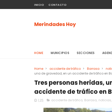
INICIO
CONTACTO
Merindades Hoy
HOME
MUNICIPIOS
SECCIONES
AGEN
Home
>
accidente de tráfico
>
Barrasa
>
noti
una de gravedad, en un accidente de tráfico en 
Tres personas heridas, u
accidente de tráfico en
1:25
accidente de tráfico
,
Barrasa
,
noticias