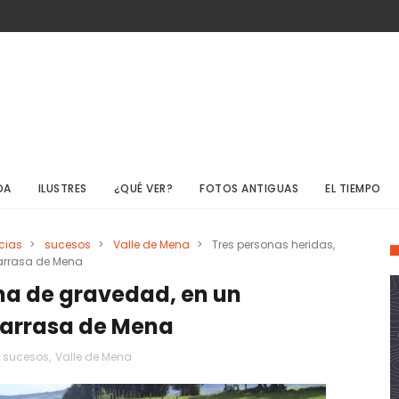
DA
ILUSTRES
¿QUÉ VER?
FOTOS ANTIGUAS
EL TIEMPO
cias
>
sucesos
>
Valle de Mena
>
Tres personas heridas,
Barrasa de Mena
na de gravedad, en un
 Barrasa de Mena
,
sucesos
,
Valle de Mena