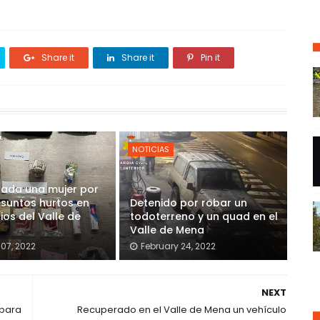
Share it
Share it
Pin it
NOTICIAS
gada una mujer por
suntos hurtos en
Detenido por robar un
os del Valle de
todoterreno y un quad en el
Valle de Mena
07, 2022
February 24, 2022
NEXT
 para
Recuperado en el Valle de Mena un vehículo