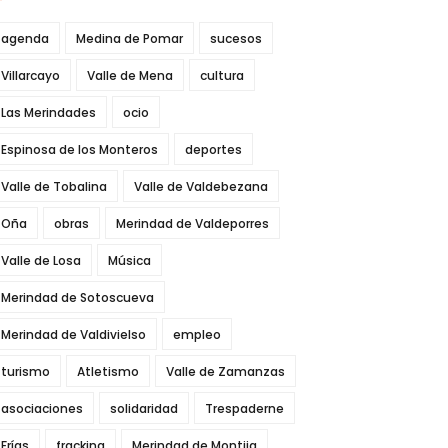
agenda
Medina de Pomar
sucesos
Villarcayo
Valle de Mena
cultura
Las Merindades
ocio
Espinosa de los Monteros
deportes
Valle de Tobalina
Valle de Valdebezana
Oña
obras
Merindad de Valdeporres
Valle de Losa
Música
Merindad de Sotoscueva
Merindad de Valdivielso
empleo
turismo
Atletismo
Valle de Zamanzas
asociaciones
solidaridad
Trespaderne
Frías
fracking
Merindad de Montija