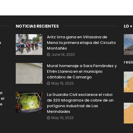
NOTICIAS RECIENTES
LO +
Aritz Urra gana en Villasana de
a
Mena la primera etapa del Circuito
Montañés
June 14, 2023
resi
Mural homenaje a Sara Fernández y
Efrén Llarena en el municipio
cántabro de Camargo
May 15, 2023
ar
La Guardia Civil esclarece el robo
 el
de 320 kilogramos de cobre de un
le
polígono industrial de Las
Merindades
May 10, 2023