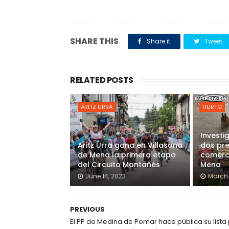
SHARE THIS
Share it
Tweet
RELATED POSTS
ARITZ URRA
HURTO
Investi
Aritz Urra gana en Villasana
dos pre
de Mena la primera etapa
comerci
del Circuito Montañés
Mena
June 14, 2023
March 
PREVIOUS
El PP de Medina de Pomar hace pública su lista