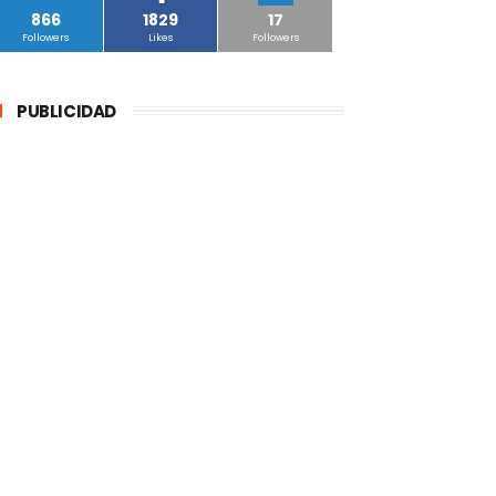
866
1829
17
Followers
Likes
Followers
PUBLICIDAD