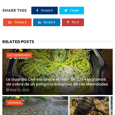
SHARE THIS
Share it
Tweet
Share it
Share it
Pin it
RELATED POSTS
LAS MERINDADES
La Guardia Civil esclarece el robo de 320 kilogramos
de cobre de un polígono industrial de Las Merindades
May 10, 2023
GRANADA