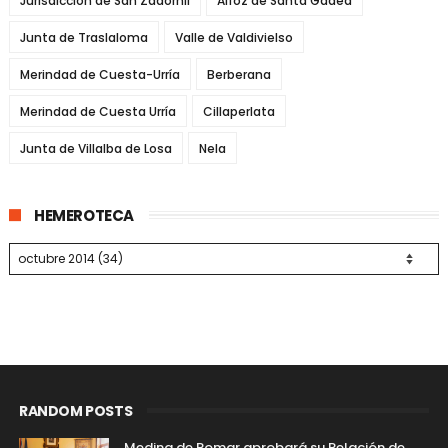
Jurisdicción de San Zadornil
Alfoz de Santa Gadea
Junta de Traslaloma
Valle de Valdivielso
Merindad de Cuesta-Urría
Berberana
Merindad de Cuesta Urría
Cillaperlata
Junta de Villalba de Losa
Nela
HEMEROTECA
RANDOM POSTS
Medina de Pomar aprobará su Relación de