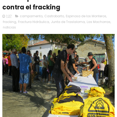
contra el fracking
1:27
campamento
,
Castrobarto
,
Espinosa de los Monteros
,
fracking
,
Fractura Hidráulica
,
Junta de Traslaloma
,
Las Machorras
,
noticias