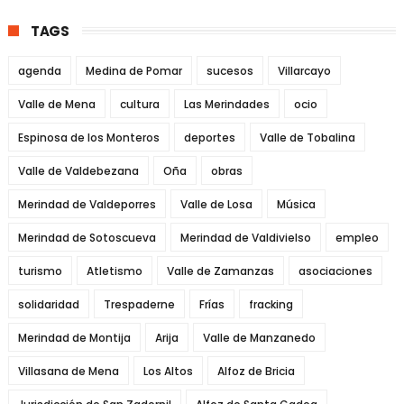
TAGS
agenda
Medina de Pomar
sucesos
Villarcayo
Valle de Mena
cultura
Las Merindades
ocio
Espinosa de los Monteros
deportes
Valle de Tobalina
Valle de Valdebezana
Oña
obras
Merindad de Valdeporres
Valle de Losa
Música
Merindad de Sotoscueva
Merindad de Valdivielso
empleo
turismo
Atletismo
Valle de Zamanzas
asociaciones
solidaridad
Trespaderne
Frías
fracking
Merindad de Montija
Arija
Valle de Manzanedo
Villasana de Mena
Los Altos
Alfoz de Bricia