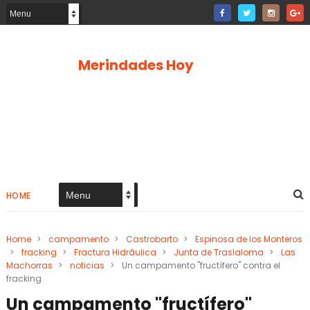
Merindades Hoy
HOME
Home
>
campamento
>
Castrobarto
>
Espinosa de los Monteros
>
fracking
>
Fractura Hidráulica
>
Junta de Traslaloma
>
Las
Machorras
>
noticias
>
Un campamento "fructífero" contra el
fracking
Un campamento "fructífero"