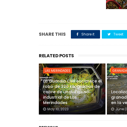
SHARE THIS
Share it
Tweet
RELATED POSTS
LAS MERINDADES
GRANADA
La Guardia Civil esclarece el
robo de 320 kilogramos de
cobre de un polígono
Localiz
industrial de Las
granada
Merindades
en la v
May 10, 2023
June 0