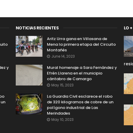
NOTICIAS RECIENTES
LO +
Aritz Urra gana en Villasana de
uito
Mena la primera etapa del Circuito
Montañés
June 14, 2023
resi
dez y
Mural homenaje a Sara Fernández y
Efrén Llarena en el municipio
cántabro de Camargo
May 15, 2023
obo
La Guardia Civil esclarece el robo
 un
de 320 kilogramos de cobre de un
polígono industrial de Las
Merindades
May 10, 2023