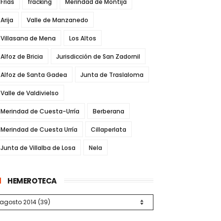
Frías
fracking
Merindad de Montija
Arija
Valle de Manzanedo
Villasana de Mena
Los Altos
Alfoz de Bricia
Jurisdicción de San Zadornil
Alfoz de Santa Gadea
Junta de Traslaloma
Valle de Valdivielso
Merindad de Cuesta-Urría
Berberana
Merindad de Cuesta Urría
Cillaperlata
Junta de Villalba de Losa
Nela
HEMEROTECA