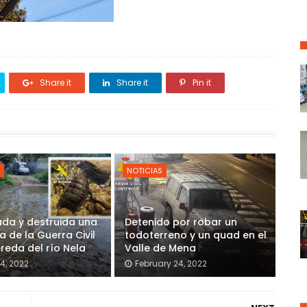
Share it
Share it
Pin it
NOTICIAS
ada y destruida una
Detenido por robar un
 de la Guerra Civil
todoterreno y un quad en el
ereda del río Nela
Valle de Mena
4, 2022
February 24, 2022