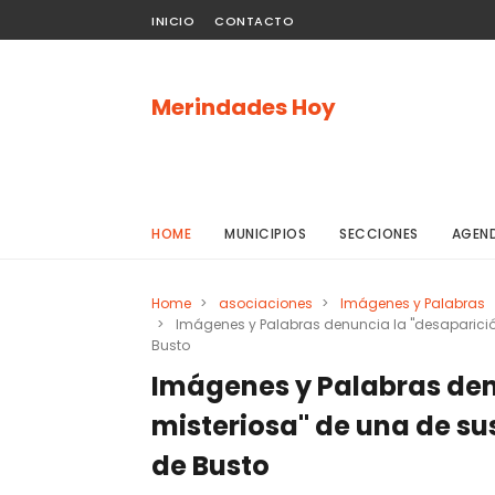
INICIO
CONTACTO
Merindades Hoy
HOME
MUNICIPIOS
SECCIONES
AGEN
Home
>
asociaciones
>
Imágenes y Palabras
>
Imágenes y Palabras denuncia la "desaparición 
Busto
Imágenes y Palabras den
misteriosa" de una de sus
de Busto