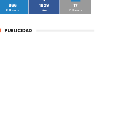
866
1829
17
Followers
Likes
Followers
PUBLICIDAD