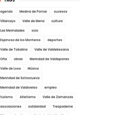
TAGS
agenda
Medina de Pomar
sucesos
Villarcayo
Valle de Mena
cultura
Las Merindades
ocio
Espinosa de los Monteros
deportes
Valle de Tobalina
Valle de Valdebezana
Oña
obras
Merindad de Valdeporres
Valle de Losa
Música
Merindad de Sotoscueva
Merindad de Valdivielso
empleo
turismo
Atletismo
Valle de Zamanzas
asociaciones
solidaridad
Trespaderne