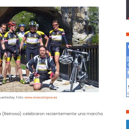
uentedey. Foto:
www.vivecampoo.es
 (Reinosa) celebraron recientemente una marcha