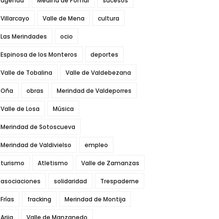
agenda
Medina de Pomar
sucesos
Villarcayo
Valle de Mena
cultura
Las Merindades
ocio
Espinosa de los Monteros
deportes
Valle de Tobalina
Valle de Valdebezana
Oña
obras
Merindad de Valdeporres
Valle de Losa
Música
Merindad de Sotoscueva
Merindad de Valdivielso
empleo
turismo
Atletismo
Valle de Zamanzas
asociaciones
solidaridad
Trespaderne
Frías
fracking
Merindad de Montija
Arija
Valle de Manzanedo