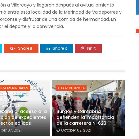
ón a Villarcayo y llegaron después al avituallamiento
rió entre esta localidad de la Merindad de Valdeporres y
a Corconte y disfrutar de una comida de hermandad. En
r el deporte y la convivencia.
Share it
Share it
Pin it
 Eólica Merindades
ICA MERINDADES
ALFOZ DE BRICIA
a la "actitud
tiva" del
miento de
zana al acceso a la
Burgos y Cantabria
ción de expedientes
defienden la importancia
ectos eólicos
de la carretera N-623
er 07, 2021
October 02, 2021