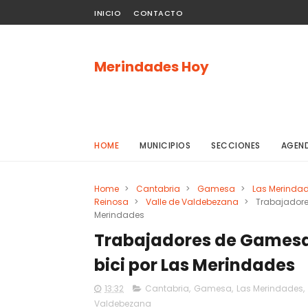
INICIO
CONTACTO
Merindades Hoy
HOME
MUNICIPIOS
SECCIONES
AGEN
Home
>
Cantabria
>
Gamesa
>
Las Merinda
Reinosa
>
Valle de Valdebezana
>
Trabajadore
Merindades
Trabajadores de Gamesa 
bici por Las Merindades
13:32
Cantabria
,
Gamesa
,
Las Merindades
,
Valdebezana