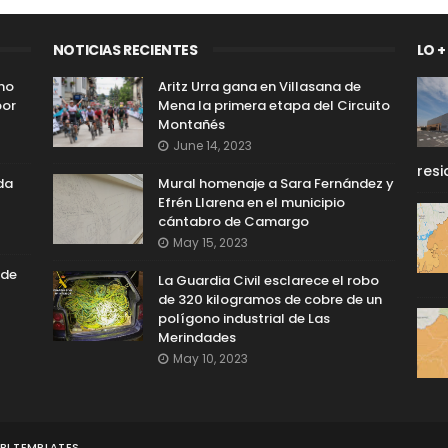
NOTICIAS RECIENTES
LO +
 no
Aritz Urra gana en Villasana de
por
Mena la primera etapa del Circuito
Montañés
June 14, 2023
resi
da
Mural homenaje a Sara Fernández y
Efrén Llarena en el municipio
cántabro de Camargo
May 15, 2023
 de
La Guardia Civil esclarece el robo
de 320 kilogramos de cobre de un
polígono industrial de Las
Merindades
May 10, 2023
I TEMPLATES