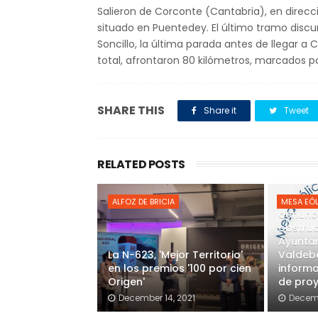
Salieron de Corconte (Cantabria), en direcci
situado en Puentedey. El último tramo discur
Soncillo, la última parada antes de llegar 
total, afrontaron 80 kilómetros, marcados po
SHARE THIS
Share it
Tweet
RELATED POSTS
La Mesa
ALFOZ DE BRICIA
MESA EÓL
denunci
obstruc
Ayunta
La N-623, 'Mejor Territorio'
Valdebe
en los premios '100 por cien
informa
Origen'
de proy
December 14, 2021
Decemb