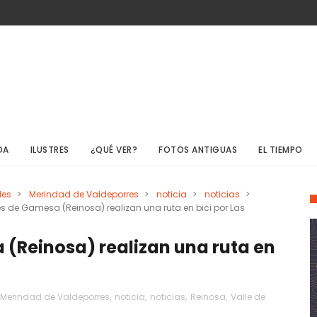
DA
ILUSTRES
¿QUÉ VER?
FOTOS ANTIGUAS
EL TIEMPO
des
>
Merindad de Valdeporres
>
noticia
>
noticias
>
s de Gamesa (Reinosa) realizan una ruta en bici por Las
(Reinosa) realizan una ruta en
Merindad de Valdeporres
,
noticia
,
noticias
,
Reinosa
,
Valle de