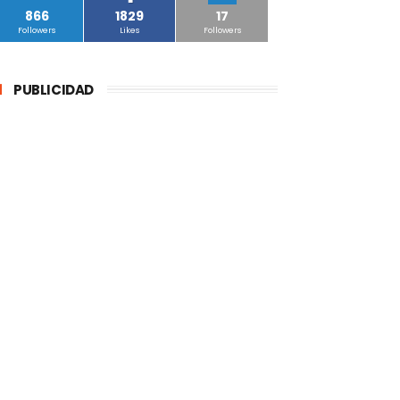
866
1829
17
Followers
Likes
Followers
PUBLICIDAD