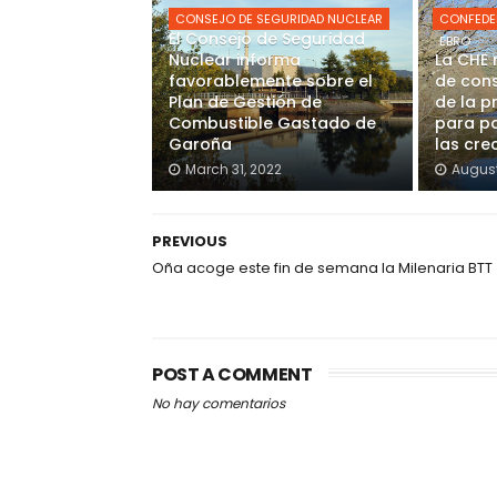
CONSEJO DE SEGURIDAD NUCLEAR
CONFEDE
El Consejo de Seguridad
EBRO
Nuclear informa
La CHE 
favorablemente sobre el
de cons
Plan de Gestión de
de la p
Combustible Gastado de
para pa
Garoña
las cre
March 31, 2022
August
PREVIOUS
Oña acoge este fin de semana la Milenaria BTT
POST A COMMENT
No hay comentarios