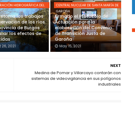
RACIÓN HIDROGRÁFICA DEL
CENTRAL NUCLEAR DE SANTA MARÍA DE
GAROÑA
retoma los trabajos
Firmado el Protocolo de
ervación de los ríos
Actuación para la
rovincia de Burgos
elaboración del Convenio
liar los efectos de
de Transición Justa de
cidas
Garoña
 26, 2021
May 15, 2021
NEXT
Medina de Pomar y Villarcayo contarán con
sistemas de videovigilancia en sus polígonos
industriales