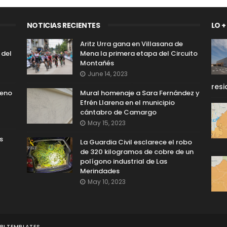
NOTICIAS RECIENTES
LO +
Aritz Urra gana en Villasana de
 del
Mena la primera etapa del Circuito
Montañés
June 14, 2023
resi
reno
Mural homenaje a Sara Fernández y
Efrén Llarena en el municipio
cántabro de Camargo
May 15, 2023
s
La Guardia Civil esclarece el robo
de 320 kilogramos de cobre de un
polígono industrial de Las
Merindades
May 10, 2023
I TEMPLATES