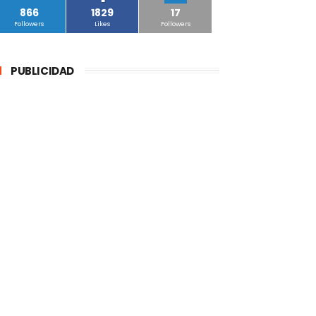
866
1829
17
Followers
Likes
Followers
PUBLICIDAD