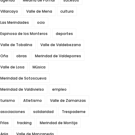
agenda
Medina de Pomar
sucesos
Villarcayo
Valle de Mena
cultura
Las Merindades
ocio
Espinosa de los Monteros
deportes
Valle de Tobalina
Valle de Valdebezana
Oña
obras
Merindad de Valdeporres
Valle de Losa
Música
Merindad de Sotoscueva
Merindad de Valdivielso
empleo
turismo
Atletismo
Valle de Zamanzas
asociaciones
solidaridad
Trespaderne
Frías
fracking
Merindad de Montija
Arija
Valle de Manzanedo