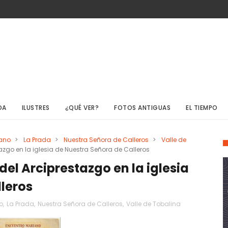
DA
ILUSTRES
¿QUÉ VER?
FOTOS ANTIGUAS
EL TIEMPO
iano
>
La Prada
>
Nuestra Señora de Calleros
>
Valle de
azgo en la iglesia de Nuestra Señora de Calleros
el Arciprestazgo en la iglesia
leros
o
,
La Prada
,
Nuestra Señora de Calleros
,
Valle de Tobalina