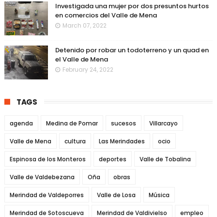
Investigada una mujer por dos presuntos hurtos
en comercios del Valle de Mena
March 07, 2022
Detenido por robar un todoterreno y un quad en
el Valle de Mena
February 24, 2022
TAGS
agenda
Medina de Pomar
sucesos
Villarcayo
Valle de Mena
cultura
Las Merindades
ocio
Espinosa de los Monteros
deportes
Valle de Tobalina
Valle de Valdebezana
Oña
obras
Merindad de Valdeporres
Valle de Losa
Música
Merindad de Sotoscueva
Merindad de Valdivielso
empleo