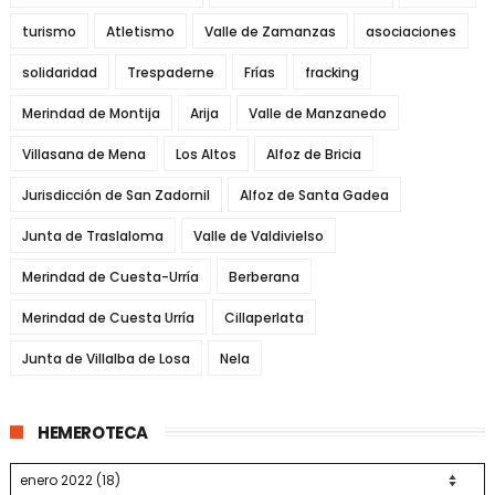
turismo
Atletismo
Valle de Zamanzas
asociaciones
solidaridad
Trespaderne
Frías
fracking
Merindad de Montija
Arija
Valle de Manzanedo
Villasana de Mena
Los Altos
Alfoz de Bricia
Jurisdicción de San Zadornil
Alfoz de Santa Gadea
Junta de Traslaloma
Valle de Valdivielso
Merindad de Cuesta-Urría
Berberana
Merindad de Cuesta Urría
Cillaperlata
Junta de Villalba de Losa
Nela
HEMEROTECA