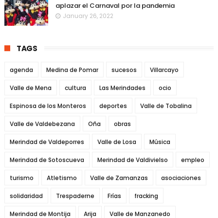
aplazar el Carnaval por la pandemia
January 26, 2022
TAGS
agenda
Medina de Pomar
sucesos
Villarcayo
Valle de Mena
cultura
Las Merindades
ocio
Espinosa de los Monteros
deportes
Valle de Tobalina
Valle de Valdebezana
Oña
obras
Merindad de Valdeporres
Valle de Losa
Música
Merindad de Sotoscueva
Merindad de Valdivielso
empleo
turismo
Atletismo
Valle de Zamanzas
asociaciones
solidaridad
Trespaderne
Frías
fracking
Merindad de Montija
Arija
Valle de Manzanedo