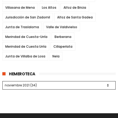
Villasana de Mena
Los Altos
Alfoz de Bricia
Jurisdicción de San Zadornil
Alfoz de Santa Gadea
Junta de Traslaloma
Valle de Valdivielso
Merindad de Cuesta-Urría
Berberana
Merindad de Cuesta Urría
Cillaperlata
Junta de Villalba de Losa
Nela
HEMEROTECA