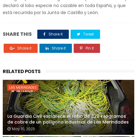
declaró al lobo especie no cazable en toda España, y que
está recurrida por la Junta de Castilla y León.
SHARE THIS
Share it
Tweet
Share it
Share it
Pin it
RELATED POSTS
LAS MERINDADES
La Guardia Civil esclarece el robo de 320 kilogramos
de cobre de un polígono industrial de Las Merindades
May 10, 2023