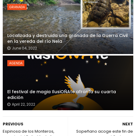
GRANADA
Localizada y destruida una granada de la Guerra Civil
en la vereda del río Nela
June 04, 2022
AGENDA
El festival de magia IlusiOÑAte afronta su cuarta
edición
April 22, 2022
PREVIOUS
NEXT
Espinosa de los Monteros,
Sopeñano acoge este fin de