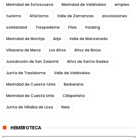
Merindad de Sotoscueva
Merindad de Valdivielso
empleo
turismo
Atletismo
Valle de Zamanzas
asociaciones
solidaridad
Trespaderne
Frías
fracking
Merindad de Montija
Arija
Valle de Manzanedo
Villasana de Mena
Los Altos
Alfoz de Bricia
Jurisdicción de San Zadornil
Alfoz de Santa Gadea
Junta de Traslaloma
Valle de Valdivielso
Merindad de Cuesta-Urría
Berberana
Merindad de Cuesta Urría
Cillaperlata
Junta de Villalba de Losa
Nela
HEMEROTECA