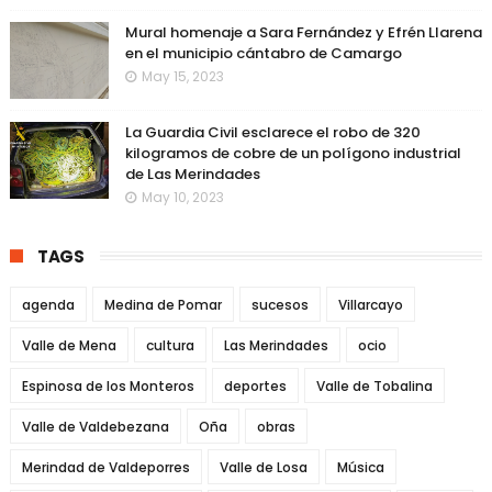
Mural homenaje a Sara Fernández y Efrén Llarena
en el municipio cántabro de Camargo
May 15, 2023
La Guardia Civil esclarece el robo de 320
kilogramos de cobre de un polígono industrial
de Las Merindades
May 10, 2023
TAGS
agenda
Medina de Pomar
sucesos
Villarcayo
Valle de Mena
cultura
Las Merindades
ocio
Espinosa de los Monteros
deportes
Valle de Tobalina
Valle de Valdebezana
Oña
obras
Merindad de Valdeporres
Valle de Losa
Música