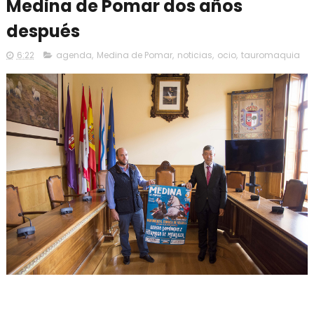
Medina de Pomar dos años
después
6:22
agenda
,
Medina de Pomar
,
noticias
,
ocio
,
tauromaquia