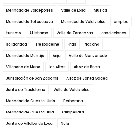
Merindad de Valdeporres
Valle de Losa
Música
Merindad de Sotoscueva
Merindad de Valdivielso
empleo
turismo
Atletismo
Valle de Zamanzas
asociaciones
solidaridad
Trespaderne
Frías
fracking
Merindad de Montija
Arija
Valle de Manzanedo
Villasana de Mena
Los Altos
Alfoz de Bricia
Jurisdicción de San Zadornil
Alfoz de Santa Gadea
Junta de Traslaloma
Valle de Valdivielso
Merindad de Cuesta-Urría
Berberana
Merindad de Cuesta Urría
Cillaperlata
Junta de Villalba de Losa
Nela