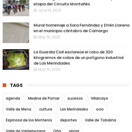
etapa del Circuito Montañés
June 14, 2023
Mural homenaje a Sara Fernández y Efrén Llarena
en el municipio cántabro de Camargo
May 15, 2023
La Guardia Civil esclarece el robo de 320
kilogramos de cobre de un polígono industrial
de Las Merindades
May 10, 2023
TAGS
agenda
Medina de Pomar
sucesos
Villarcayo
Valle de Mena
cultura
Las Merindades
ocio
Espinosa de los Monteros
deportes
Valle de Tobalina
Valle de Valdebezana
Oña
obras