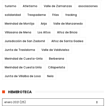
turismo
Atletismo
Valle de Zamanzas
asociaciones
solidaridad
Trespaderne
Frías
fracking
Merindad de Montija
Arija
Valle de Manzanedo
Villasana de Mena
Los Altos
Alfoz de Bricia
Jurisdicción de San Zadornil
Alfoz de Santa Gadea
Junta de Traslaloma
Valle de Valdivielso
Merindad de Cuesta-Urría
Berberana
Merindad de Cuesta Urría
Cillaperlata
Junta de Villalba de Losa
Nela
HEMEROTECA