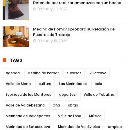
Detenido por realizar amenazas con un hacha
February 23, 2022
Medina de Pomar aprobará su Relación de
Puestos de Trabajo
February 16, 2022
TAGS
agenda
Medina de Pomar
sucesos
Villarcayo
Valle de Mena
cultura
Las Merindades
ocio
Espinosa de los Monteros
deportes
Valle de Tobalina
Valle de Valdebezana
Oña
obras
Merindad de Valdeporres
Valle de Losa
Música
Merindad de Sotoscueva
Merindad de Valdivielso
empleo