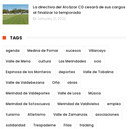
La directiva del Alcázar CD cesará de sus cargos
al finalizar la temporada
January 21, 2022
TAGS
agenda
Medina de Pomar
sucesos
Villarcayo
Valle de Mena
cultura
Las Merindades
ocio
Espinosa de los Monteros
deportes
Valle de Tobalina
Valle de Valdebezana
Oña
obras
Merindad de Valdeporres
Valle de Losa
Música
Merindad de Sotoscueva
Merindad de Valdivielso
empleo
turismo
Atletismo
Valle de Zamanzas
asociaciones
solidaridad
Trespaderne
Frías
fracking