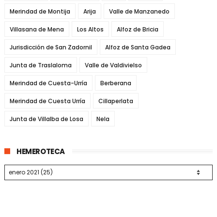
Merindad de Montija
Arija
Valle de Manzanedo
Villasana de Mena
Los Altos
Alfoz de Bricia
Jurisdicción de San Zadornil
Alfoz de Santa Gadea
Junta de Traslaloma
Valle de Valdivielso
Merindad de Cuesta-Urría
Berberana
Merindad de Cuesta Urría
Cillaperlata
Junta de Villalba de Losa
Nela
HEMEROTECA