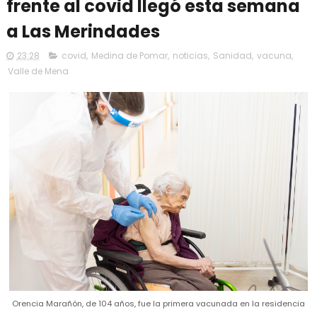
frente al covid llegó esta semana
a Las Merindades
23:28
covid
,
Medina de Pomar
,
noticias
,
Sanidad
,
vacuna
,
Valle de Mena
Orencia Marañón, de 104 años, fue la primera vacunada en la residencia