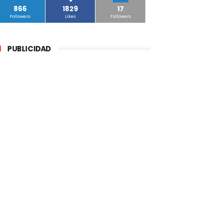
866
1829
17
Followers
Likes
Followers
PUBLICIDAD