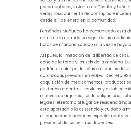
Junta, y tras haber mantenido reuniones con
parlamentarios, la Junta de Castilla y León
vertiginoso aumento de contagios e inciden
desde el 1 de enero en la comunidad.
Fernández Mañueco ha comunicado esta dec
antes de la entrada en vigor de las medidas
horas de mañana sábado una vez se haya publ
Así pues, la limitación de la libertad de cir
ocho de la tarde y las seis de la mañana. D
podrán circular por las vías o espacios de us
autorizadas previstas en el Real Decreto 92
adquisición de medicamentos, productos sani
asistencia a centros, servicios y establecimi
motivos de urgencia; el de obligaciones labor
legales; el retorno al lugar de residencia hab
este apartado o la asistencia y cuidado a 
discapacidad o personas especialmente vulne
presencial de los centros docentes.