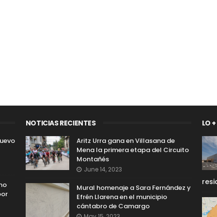
NOTICIAS RECIENTES
LO +
nuevo
Aritz Urra gana en Villasana de
Mena la primera etapa del Circuito
Montañés
June 14, 2023
resi
 no
Mural homenaje a Sara Fernández y
por
Efrén Llarena en el municipio
cántabro de Camargo
May 15, 2023