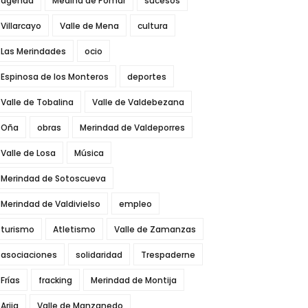
agenda
Medina de Pomar
sucesos
Villarcayo
Valle de Mena
cultura
Las Merindades
ocio
Espinosa de los Monteros
deportes
Valle de Tobalina
Valle de Valdebezana
Oña
obras
Merindad de Valdeporres
Valle de Losa
Música
Merindad de Sotoscueva
Merindad de Valdivielso
empleo
turismo
Atletismo
Valle de Zamanzas
asociaciones
solidaridad
Trespaderne
Frías
fracking
Merindad de Montija
Arija
Valle de Manzanedo