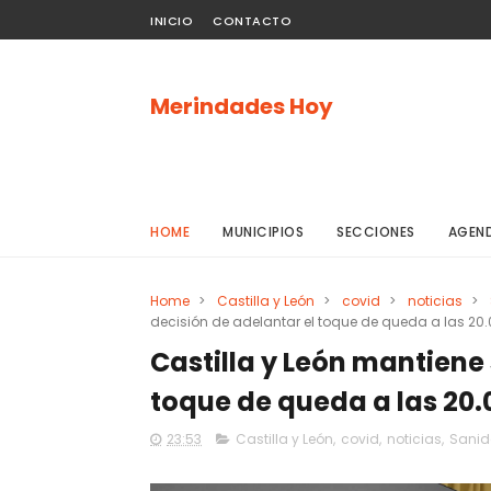
INICIO
CONTACTO
Merindades Hoy
HOME
MUNICIPIOS
SECCIONES
AGEN
Home
>
Castilla y León
>
covid
>
noticias
>
decisión de adelantar el toque de queda a las 2
Castilla y León mantiene 
toque de queda a las 20
23:53
Castilla y León
,
covid
,
noticias
,
Sani