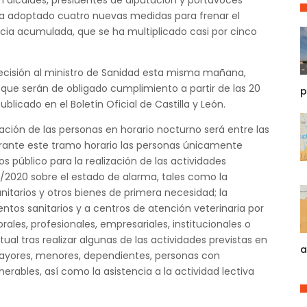
 alcaldes, presidentes de diputación y portavoces
 ha adoptado cuatro nuevas medidas para frenar el
cia acumulada, que se ha multiplicado casi por cinco
isión al ministro de Sanidad esta misma mañana,
 que serán de obligado cumplimiento a partir de las 20
p
icado en el Boletín Oficial de Castilla y León.
culación de las personas en horario nocturno será entre las
urante este tramo horario las personas únicamente
os público para la realización de las actividades
6/2020 sobre el estado de alarma, tales como la
tarios y otros bienes de primera necesidad; la
entos sanitarios y a centros de atención veterinaria por
ales, profesionales, empresariales, institucionales o
itual tras realizar algunas de las actividades previstas en
a
mayores, menores, dependientes, personas con
rables, así como la asistencia a la actividad lectiva