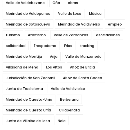
Valle de Valdebezana
Oña
obras
Merindad de Valdeporres
Valle de Losa
Música
Merindad de Sotoscueva
Merindad de Valdivielso
empleo
turismo
Atletismo
Valle de Zamanzas
asociaciones
solidaridad
Trespaderne
Frías
fracking
Merindad de Montija
Arija
Valle de Manzanedo
Villasana de Mena
Los Altos
Alfoz de Bricia
Jurisdicción de San Zadornil
Alfoz de Santa Gadea
Junta de Traslaloma
Valle de Valdivielso
Merindad de Cuesta-Urría
Berberana
Merindad de Cuesta Urría
Cillaperlata
Junta de Villalba de Losa
Nela