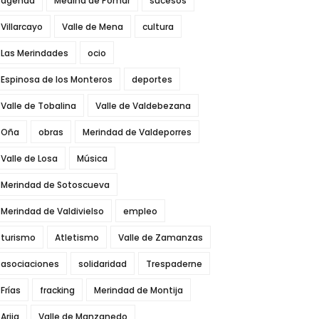
agenda
Medina de Pomar
sucesos
Villarcayo
Valle de Mena
cultura
Las Merindades
ocio
Espinosa de los Monteros
deportes
Valle de Tobalina
Valle de Valdebezana
Oña
obras
Merindad de Valdeporres
Valle de Losa
Música
Merindad de Sotoscueva
Merindad de Valdivielso
empleo
turismo
Atletismo
Valle de Zamanzas
asociaciones
solidaridad
Trespaderne
Frías
fracking
Merindad de Montija
Arija
Valle de Manzanedo