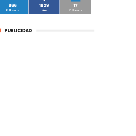
866
1829
17
Followers
Likes
Followers
PUBLICIDAD