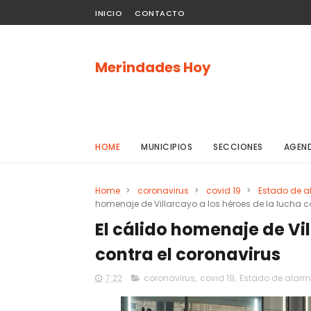
INICIO
CONTACTO
Merindades Hoy
HOME
MUNICIPIOS
SECCIONES
AGEN
Home
>
coronavirus
>
covid 19
>
Estado de 
homenaje de Villarcayo a los héroes de la lucha c
El cálido homenaje de Vil
contra el coronavirus
7:22
coronavirus
,
covid 19
,
Estado de alar