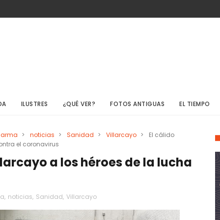
DA
ILUSTRES
¿QUÉ VER?
FOTOS ANTIGUAS
EL TIEMPO
alarma
>
noticias
>
Sanidad
>
Villarcayo
>
El cálido
ontra el coronavirus
larcayo a los héroes de la lucha
ma
,
noticias
,
Sanidad
,
Villarcayo