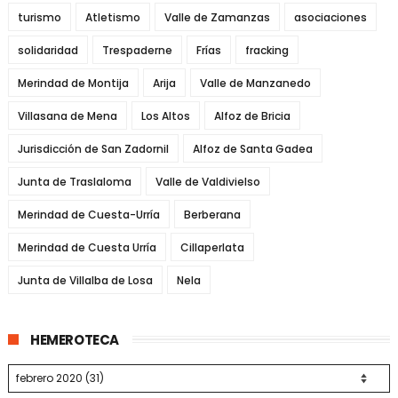
turismo
Atletismo
Valle de Zamanzas
asociaciones
solidaridad
Trespaderne
Frías
fracking
Merindad de Montija
Arija
Valle de Manzanedo
Villasana de Mena
Los Altos
Alfoz de Bricia
Jurisdicción de San Zadornil
Alfoz de Santa Gadea
Junta de Traslaloma
Valle de Valdivielso
Merindad de Cuesta-Urría
Berberana
Merindad de Cuesta Urría
Cillaperlata
Junta de Villalba de Losa
Nela
HEMEROTECA