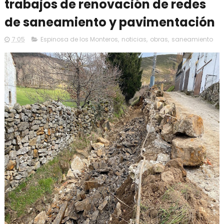
trabajos de renovación de redes
de saneamiento y pavimentación
7:05
Espinosa de los Monteros
,
noticias
,
obras
,
saneamiento