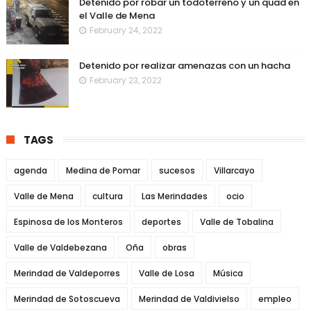
Detenido por robar un todoterreno y un quad en
el Valle de Mena
February 24, 2022
Detenido por realizar amenazas con un hacha
February 23, 2022
TAGS
agenda
Medina de Pomar
sucesos
Villarcayo
Valle de Mena
cultura
Las Merindades
ocio
Espinosa de los Monteros
deportes
Valle de Tobalina
Valle de Valdebezana
Oña
obras
Merindad de Valdeporres
Valle de Losa
Música
Merindad de Sotoscueva
Merindad de Valdivielso
empleo