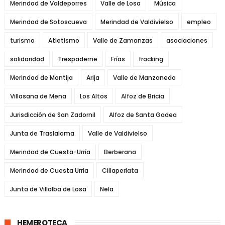
Merindad de Valdeporres
Valle de Losa
Música
Merindad de Sotoscueva
Merindad de Valdivielso
empleo
turismo
Atletismo
Valle de Zamanzas
asociaciones
solidaridad
Trespaderne
Frías
fracking
Merindad de Montija
Arija
Valle de Manzanedo
Villasana de Mena
Los Altos
Alfoz de Bricia
Jurisdicción de San Zadornil
Alfoz de Santa Gadea
Junta de Traslaloma
Valle de Valdivielso
Merindad de Cuesta-Urría
Berberana
Merindad de Cuesta Urría
Cillaperlata
Junta de Villalba de Losa
Nela
HEMEROTECA