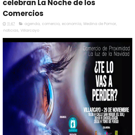
celebran La Noche de los
Comercios
11:47
agenda
,
comercio
,
economía
,
Medina de Pomar
,
noticias
,
Villarcayo