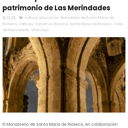
patrimonio de Las Merindades
10:05
cultura
,
educación
,
Monasterio de Santa María de
Rioseca
,
noticias
,
Salvemos Rioseco
,
Santa María de Rioseco
,
Valle
de Manzanedo
,
Villarcayo
El Monasterio de Santa María de Rioseco, en colaboración