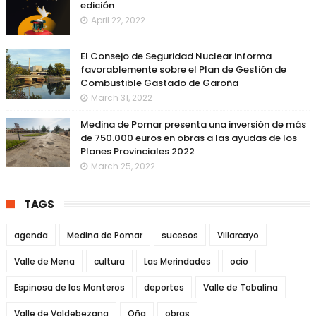
edición
April 22, 2022
El Consejo de Seguridad Nuclear informa
favorablemente sobre el Plan de Gestión de
Combustible Gastado de Garoña
March 31, 2022
Medina de Pomar presenta una inversión de más
de 750.000 euros en obras a las ayudas de los
Planes Provinciales 2022
March 25, 2022
TAGS
agenda
Medina de Pomar
sucesos
Villarcayo
Valle de Mena
cultura
Las Merindades
ocio
Espinosa de los Monteros
deportes
Valle de Tobalina
Valle de Valdebezana
Oña
obras