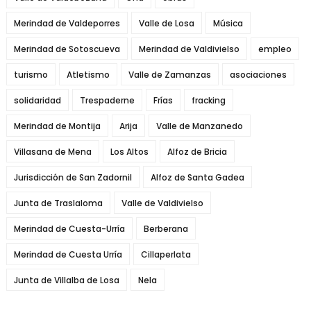
Merindad de Valdeporres
Valle de Losa
Música
Merindad de Sotoscueva
Merindad de Valdivielso
empleo
turismo
Atletismo
Valle de Zamanzas
asociaciones
solidaridad
Trespaderne
Frías
fracking
Merindad de Montija
Arija
Valle de Manzanedo
Villasana de Mena
Los Altos
Alfoz de Bricia
Jurisdicción de San Zadornil
Alfoz de Santa Gadea
Junta de Traslaloma
Valle de Valdivielso
Merindad de Cuesta-Urría
Berberana
Merindad de Cuesta Urría
Cillaperlata
Junta de Villalba de Losa
Nela