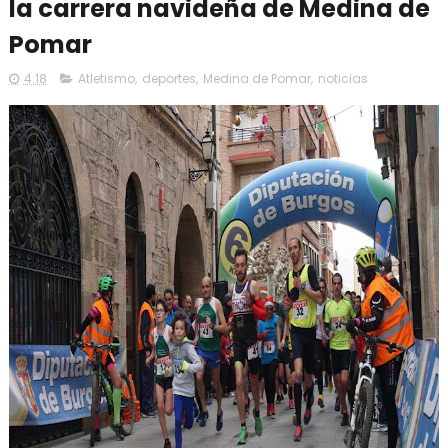
la carrera navideña de Medina de
Pomar
4:18
Atletismo
,
deportes
,
Medina de Pomar
,
noticias