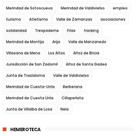
Merindad de Sotoscueva
Merindad de Valdivielso
empleo
turismo
Atletismo
Valle de Zamanzas
asociaciones
solidaridad
Trespaderne
Frías
fracking
Merindad de Montija
Arija
Valle de Manzanedo
Villasana de Mena
Los Altos
Alfoz de Bricia
Jurisdicción de San Zadornil
Alfoz de Santa Gadea
Junta de Traslaloma
Valle de Valdivielso
Merindad de Cuesta-Urría
Berberana
Merindad de Cuesta Urría
Cillaperlata
Junta de Villalba de Losa
Nela
HEMEROTECA