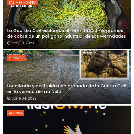
LAS MERINDADES
La Guardia Civil esclarece el robo de 320 kilogramos
de cobre de un polígono industrial de Las Merindades
May 10, 2023
GRANADA
Localizada y destruida una granada de la Guerra Civil
en la vereda del río Nela
June 04, 2022
AGENDA