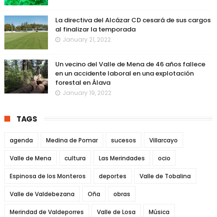
La directiva del Alcázar CD cesará de sus cargos
al finalizar la temporada
January 21, 2022
Un vecino del Valle de Mena de 46 años fallece
en un accidente laboral en una explotación
forestal en Álava
January 19, 2022
TAGS
agenda
Medina de Pomar
sucesos
Villarcayo
Valle de Mena
cultura
Las Merindades
ocio
Espinosa de los Monteros
deportes
Valle de Tobalina
Valle de Valdebezana
Oña
obras
Merindad de Valdeporres
Valle de Losa
Música