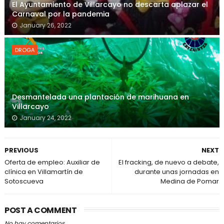
El Ayuntamiento de Villarcayo no descarta aplazar el
Carnaval por la pandemia
January 26, 2022
DROGA
Desmantelada una plantación de marihuana en
Villarcayo
January 24, 2022
PREVIOUS
NEXT
Oferta de empleo: Auxiliar de
El fracking, de nuevo a debate,
clínica en Villamartín de
durante unas jornadas en
Sotoscueva
Medina de Pomar
POST A COMMENT
No hay comentarios