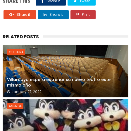
SHARE THIS
Share it
Tweet
Share it
Share it
Pin it
RELATED POSTS
CULTURA
Villarcayo espera estrenar su nuevo teatro este
mismo año
January 27, 2022
AGENDA