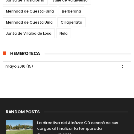
Junta de Traslaloma
Valle de Valdivielso
Merindad de Cuesta-Urría
Berberana
Merindad de Cuesta Urría
Cillaperlata
Junta de Villalba de Losa
Nela
HEMEROTECA
RANDOM POSTS
La directiva del Alcázar CD cesará de sus
cargos al finalizar la temporada