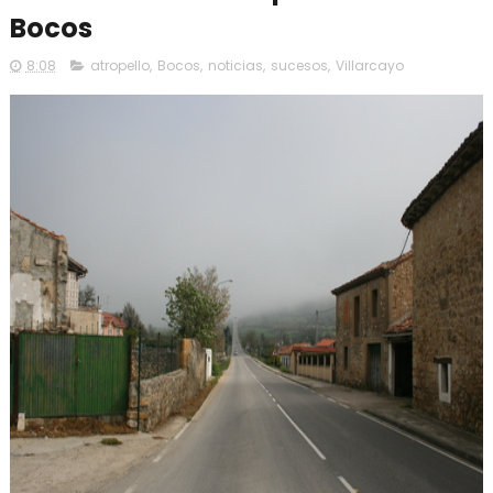
Bocos
8:08
atropello
,
Bocos
,
noticias
,
sucesos
,
Villarcayo