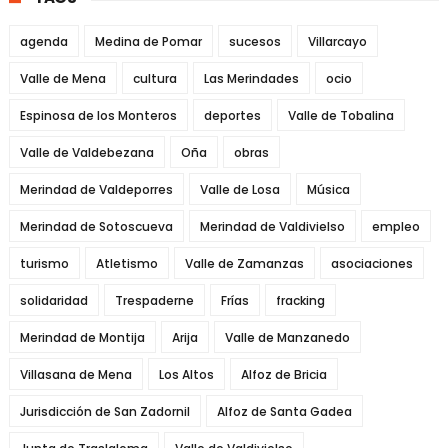
agenda
Medina de Pomar
sucesos
Villarcayo
Valle de Mena
cultura
Las Merindades
ocio
Espinosa de los Monteros
deportes
Valle de Tobalina
Valle de Valdebezana
Oña
obras
Merindad de Valdeporres
Valle de Losa
Música
Merindad de Sotoscueva
Merindad de Valdivielso
empleo
turismo
Atletismo
Valle de Zamanzas
asociaciones
solidaridad
Trespaderne
Frías
fracking
Merindad de Montija
Arija
Valle de Manzanedo
Villasana de Mena
Los Altos
Alfoz de Bricia
Jurisdicción de San Zadornil
Alfoz de Santa Gadea