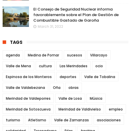
El Consejo de Seguridad Nuclear informa
favorablemente sobre el Plan de Gestión de
Combustible Gastado de Garoña
March 31, 2022
TAGS
agenda
Medina de Pomar
sucesos
Villarcayo
Valle de Mena
cultura
Las Merindades
ocio
Espinosa de los Monteros
deportes
Valle de Tobalina
Valle de Valdebezana
Oña
obras
Merindad de Valdeporres
Valle de Losa
Música
Merindad de Sotoscueva
Merindad de Valdivielso
empleo
turismo
Atletismo
Valle de Zamanzas
asociaciones
solidaridad
Trespaderne
Frías
fracking