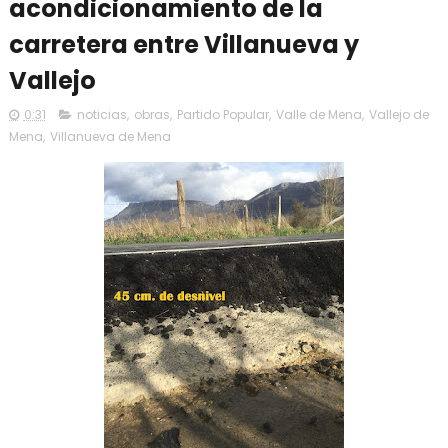
acondicionamiento de la
carretera entre Villanueva y
Vallejo
0:31
noticias
,
obras
,
Partido Popular
,
Valle de Mena
,
Vallejo de
Mena
,
Villanueva de Mena