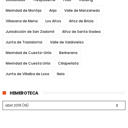
Merindad de Montija
Arija
Valle de Manzanedo
Villasana de Mena
Los Altos
Alfoz de Bricia
Jurisdicción de San Zadornil
Alfoz de Santa Gadea
Junta de Traslaloma
Valle de Valdivielso
Merindad de Cuesta-Urría
Berberana
Merindad de Cuesta Urría
Cillaperlata
Junta de Villalba de Losa
Nela
HEMEROTECA