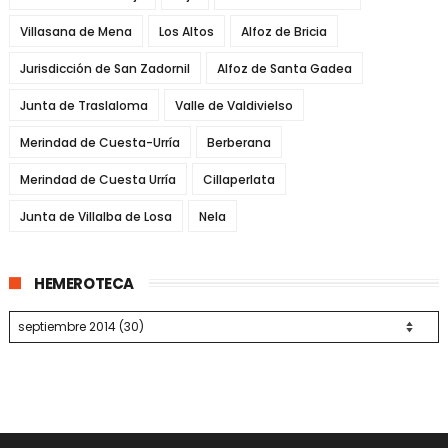
Villasana de Mena
Los Altos
Alfoz de Bricia
Jurisdicción de San Zadornil
Alfoz de Santa Gadea
Junta de Traslaloma
Valle de Valdivielso
Merindad de Cuesta-Urría
Berberana
Merindad de Cuesta Urría
Cillaperlata
Junta de Villalba de Losa
Nela
HEMEROTECA