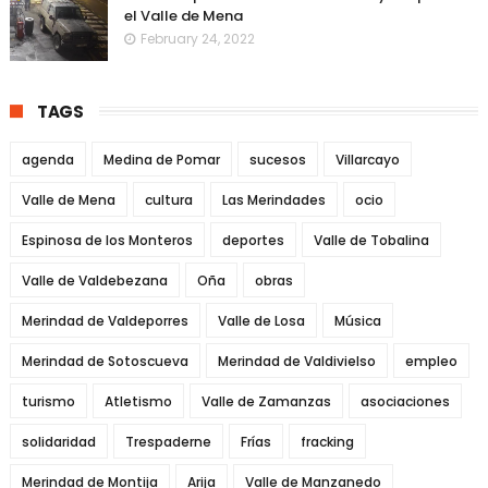
el Valle de Mena
February 24, 2022
TAGS
agenda
Medina de Pomar
sucesos
Villarcayo
Valle de Mena
cultura
Las Merindades
ocio
Espinosa de los Monteros
deportes
Valle de Tobalina
Valle de Valdebezana
Oña
obras
Merindad de Valdeporres
Valle de Losa
Música
Merindad de Sotoscueva
Merindad de Valdivielso
empleo
turismo
Atletismo
Valle de Zamanzas
asociaciones
solidaridad
Trespaderne
Frías
fracking
Merindad de Montija
Arija
Valle de Manzanedo