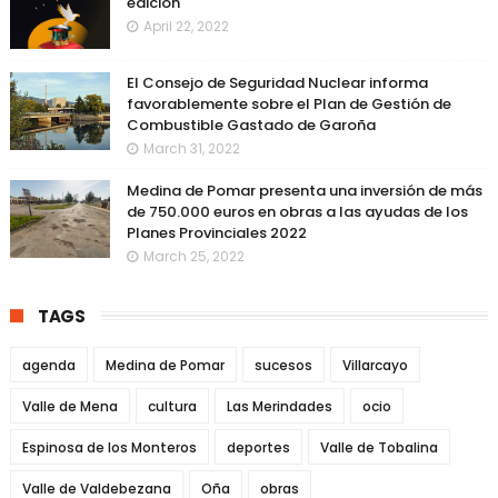
edición
April 22, 2022
El Consejo de Seguridad Nuclear informa
favorablemente sobre el Plan de Gestión de
Combustible Gastado de Garoña
March 31, 2022
Medina de Pomar presenta una inversión de más
de 750.000 euros en obras a las ayudas de los
Planes Provinciales 2022
March 25, 2022
TAGS
agenda
Medina de Pomar
sucesos
Villarcayo
Valle de Mena
cultura
Las Merindades
ocio
Espinosa de los Monteros
deportes
Valle de Tobalina
Valle de Valdebezana
Oña
obras