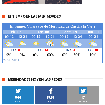
EL TIEMPO EN LAS MERINDADES
MERINDADES HOY EN LAS REDES
866
1829
17
Followers
Likes
Followers