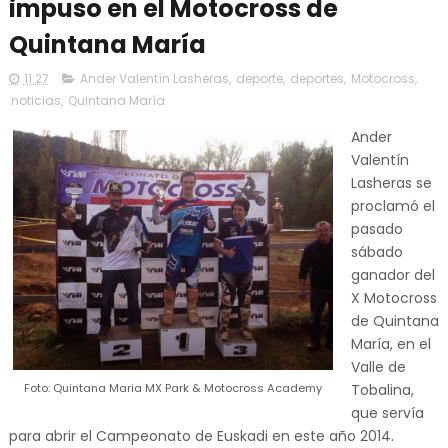
impuso en el Motocross de
Quintana María
11:27
Ander Valentín Lasheras
,
deporte
,
deportes
,
Motocross
,
noticias
,
Quintana María
Ander
Valentín
Lasheras se
proclamó el
pasado
sábado
ganador del
X Motocross
de Quintana
María, en el
Valle de
Foto: Quintana Maria MX Park & Motocross Academy
Tobalina,
que servía
para abrir el Campeonato de Euskadi en este año 2014.