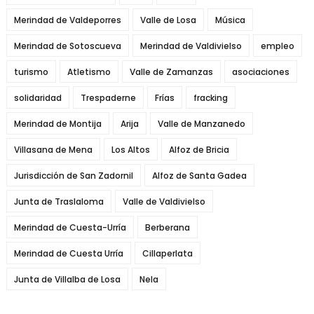
Merindad de Valdeporres
Valle de Losa
Música
Merindad de Sotoscueva
Merindad de Valdivielso
empleo
turismo
Atletismo
Valle de Zamanzas
asociaciones
solidaridad
Trespaderne
Frías
fracking
Merindad de Montija
Arija
Valle de Manzanedo
Villasana de Mena
Los Altos
Alfoz de Bricia
Jurisdicción de San Zadornil
Alfoz de Santa Gadea
Junta de Traslaloma
Valle de Valdivielso
Merindad de Cuesta-Urría
Berberana
Merindad de Cuesta Urría
Cillaperlata
Junta de Villalba de Losa
Nela